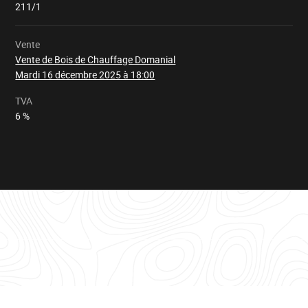
211/1
Vente
Vente de Bois de Chauffage Domanial
Mardi 16 décembre 2025 à 18:00
TVA
6 %
Tableau
d'informations
pour
le
lot