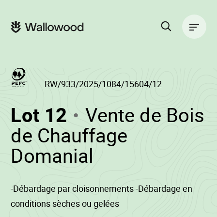
Passer
Passer
au
à
Navigation
contenu
la
principale
de
navigation
la
principale
page
Rechercher
sur
le
site
RW/933/2025/1084/15604/12
(RW/933/2025/1
Lot 12
Vente de Bois
-
de Chauffage
•
Domanial
Wallowood
-Débardage par cloisonnements -Débardage en
conditions sèches ou gelées