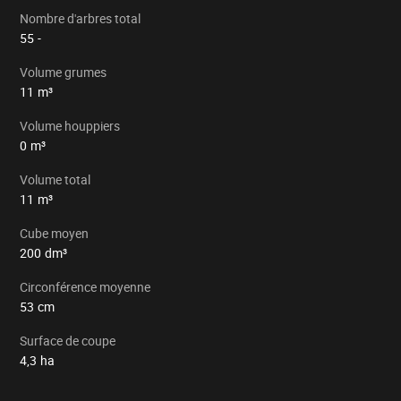
Nombre d'arbres total
55
-
Volume grumes
11
m³
Volume houppiers
0
m³
Volume total
11
m³
Cube moyen
200
dm³
Circonférence moyenne
53
cm
Surface de coupe
4,3
ha