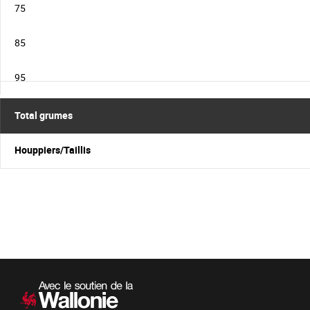
75
85
95
Total grumes
Houppiers/Taillis
Navigation
secondaire