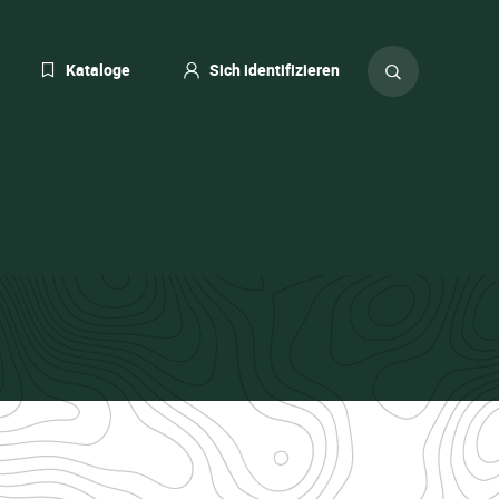
eßen
Kataloge
Sich identifizieren
ACHE
ERN
Suche
ZEIT:
auf
TSCH)
der
Website
ood