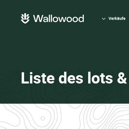
Zum
Zur
Seiteninhalt
Hauptnavigation
springen
springen
Hauptnavigation
Verkäufe
Liste des lots 