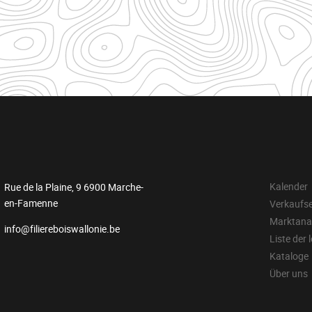
Kalender
Rue de la Plaine, 9 6900 Marche-
en-Famenne
Verkaufs
Marktana
info@filiereboiswallonie.be
Liste der 
Kataloge
Über uns