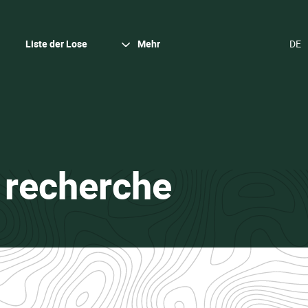
Schli
Liste der Lose
Mehr
SPR
ÄND
(DER
DEU
•
& recherche
Wallow