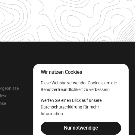
Wir nutzen Cookies
Der wallonische
Diese Website verwendet Cookies, um die
Wertholzlagerplatz
ergebnisse
Benutzerfreundlichkeit zu verbessern.
Rechtliche Ressourcen
lyse
Werfen Sie einen Blick auf unsere
Juristensprache
lose
Datenschutzerklärung
für mehr
Filière Bois Wallonie
Information.
Nur notwendige