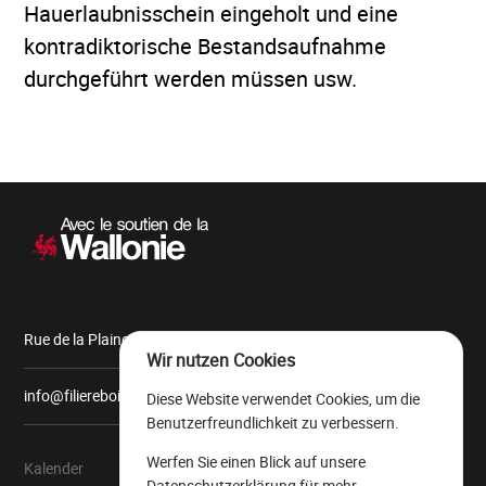
Hauerlaubnisschein eingeholt und eine
kontradiktorische Bestandsaufnahme
durchgeführt werden müssen usw.
Sekundärnavigation
Rue de la Plaine, 9 6900 Marche-en-Famenne
Wir nutzen Cookies
info@filiereboiswallonie.be
Diese Website verwendet Cookies, um die
Benutzerfreundlichkeit zu verbessern.
Werfen Sie einen Blick auf unsere
Kalender
Über uns
Datenschutzerklärung
für mehr