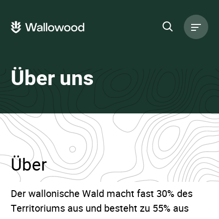
Zum
Zur
Seiteninhalt
Hauptnavigation
Hauptnavigation
springen
springen
Suche
auf
der
•
Über uns
Website
Wallowood
Über
Der wallonische Wald macht fast 30% des
Territoriums aus und besteht zu 55% aus