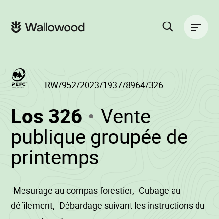
Zum
Zur
Seiteninhalt
Hauptnavigation
Hauptnavigation
springen
springen
Suche
auf
der
Website
RW/952/2023/1937/8964/326
(RW/952/2023/
Los 326
Vente
-
publique groupée de
•
printemps
Wallowood
-Mesurage au compas forestier; -Cubage au
défilement; -Débardage suivant les instructions du