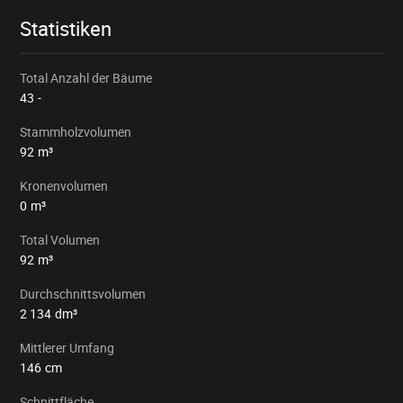
Statistiken
Total Anzahl der Bäume
43
-
Stammholzvolumen
92
m³
Kronenvolumen
0
m³
Total Volumen
92
m³
Durchschnittsvolumen
2 134
dm³
Mittlerer Umfang
146
cm
Schnittfläche