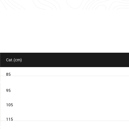
Informationstabelle
für
das
Los
Cat.(cm)
85
95
105
115