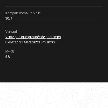
Kompartiment/ParZelle
Wird
geladen
30/1
Verkauf
Vente publique groupée de printemps
Dienstag 21 März 2023 um 10:00
MwSt
6 %