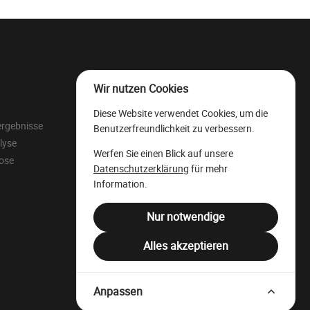
Wir nutzen Cookies
Der wallonische
Diese Website verwendet Cookies, um die
Wertholzlagerplatz
ergebnisse
Benutzerfreundlichkeit zu verbessern.
Rechtliche Ressourcen
lyse
Werfen Sie einen Blick auf unsere
Juristensprache
lose
Datenschutzerklärung
für mehr
Filière Bois Wallonie
Information.
Nur notwendige
Alles akzeptieren
Anpassen