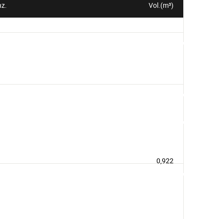
z.
Vol.(m³)
0,922