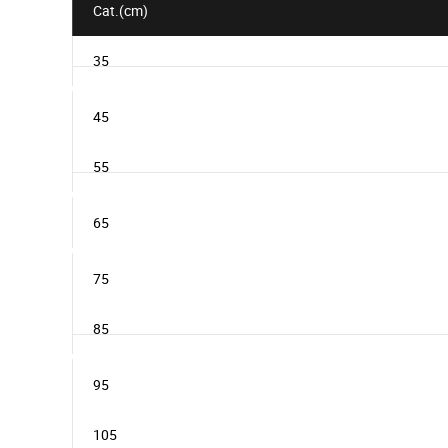
Cat.(cm)
35
45
55
65
75
85
95
105