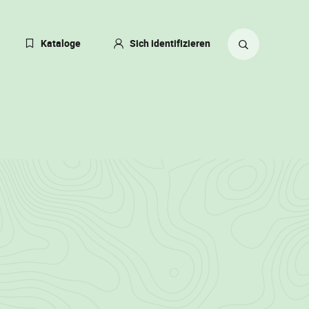
eßen
Kataloge
Sich identifizieren
ACHE
ERN
Suche
ZEIT:
auf
TSCH)
der
Website
8/121)