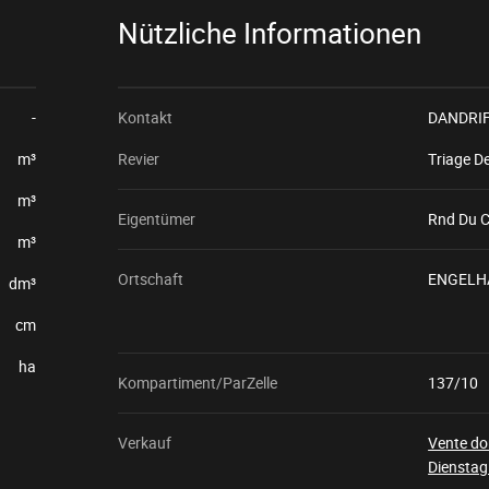
Nützliche Informationen
-
Kontakt
DANDRIF
m³
Revier
Triage D
m³
Eigentümer
Rnd Du C
m³
Ortschaft
ENGELH
dm³
cm
ha
Kompartiment/ParZelle
137/10
Verkauf
Vente do
Dienstag