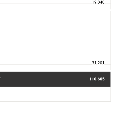
19,840
31,201
7
110,605