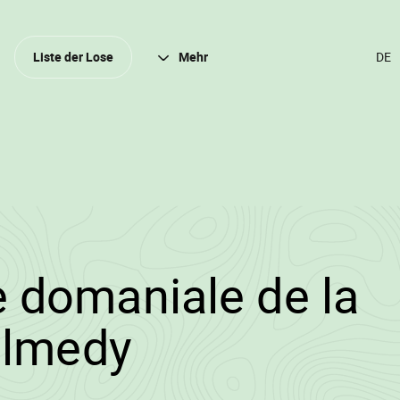
Schli
Liste der Lose
Mehr
SPR
ÄND
(DER
DEU
3/2023/6822/904
 domaniale de la
•
almedy
Wallowood