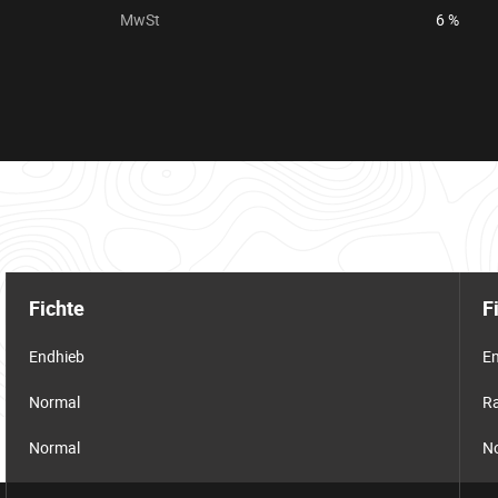
MwSt
6 %
Fichte
F
Endhieb
E
Normal
R
Normal
N