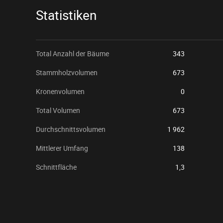
Statistiken
Total Anzahl der Bäume
343
Stammholzvolumen
673
Kronenvolumen
0
Total Volumen
673
Durchschnittsvolumen
1 962
Mittlerer Umfang
138
Schnittfläche
1,3