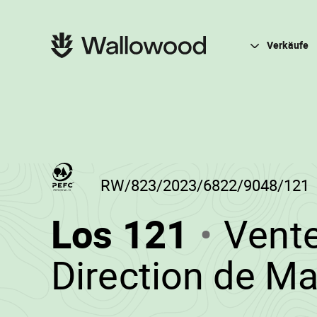
Zum
Zur
Seiteninhalt
Hauptnavigation
springen
springen
Hauptnavigation
Verkäufe
RW/823/2023/6822/9048/121
(RW/82
Los 121
Vente
-
Direction de M