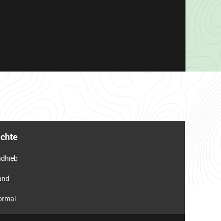
ichte
ndhieb
and
ormal