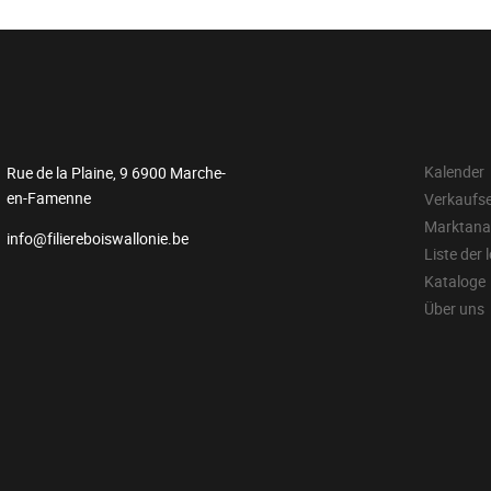
Kalender
Rue de la Plaine, 9 6900 Marche-
en-Famenne
Verkaufs
Marktana
info@filiereboiswallonie.be
Liste der 
Kataloge
Über uns