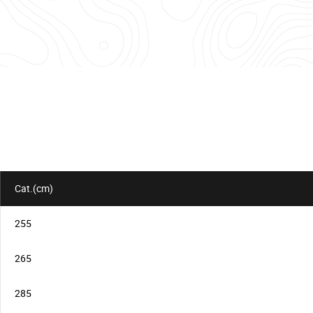
Informationstabelle
für
das
Los
Cat.(cm)
255
265
285