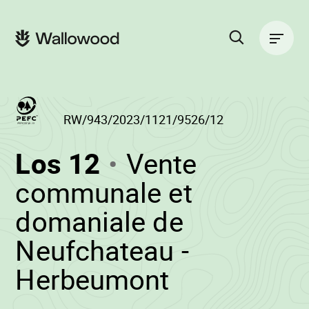
Zum
Zur
Seiteninhalt
Hauptnavigation
Hauptnavigation
springen
springen
Suche
auf
der
Website
RW/943/2023/1121/9526/12
(RW/943/2023/1
Los 12
Vente
-
communale et
domaniale de
Neufchateau -
•
Herbeumont
Wallowood