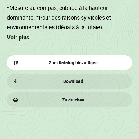
*Mesure au compas, cubage à la hauteur
dominante. *Pour des raisons sylvicoles et
environnementales (dégâts à la futaie),
exploitation mécanisée interdite du 15/04 au
Voir plus
15/07.
Zum Katalog hinzufügen
Download
Zu drucken