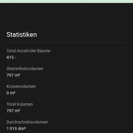
Losinformationen
Statistiken
Total Anzahl der Bäume
415
-
Stammholzvolumen
797
m³
Kronenvolumen
0
m³
Total Volumen
797
m³
Durchschnittsvolumen
1 919
dm³