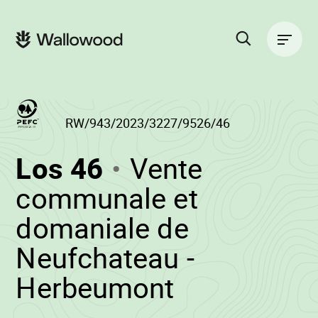
Zum
Zur
Seiteninhalt
Hauptnavigation
Hauptnavigation
springen
springen
Suche
auf
der
Website
RW/943/2023/3227/9526/46
(RW/943/2023/3
Los 46
Vente
-
communale et
domaniale de
Neufchateau -
•
Herbeumont
Wallowood