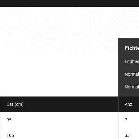
Informationstabelle
für
Ficht
das
Los
Endhie
Normal
Normal
Cat.(cm)
Anz.
95
7
105
33