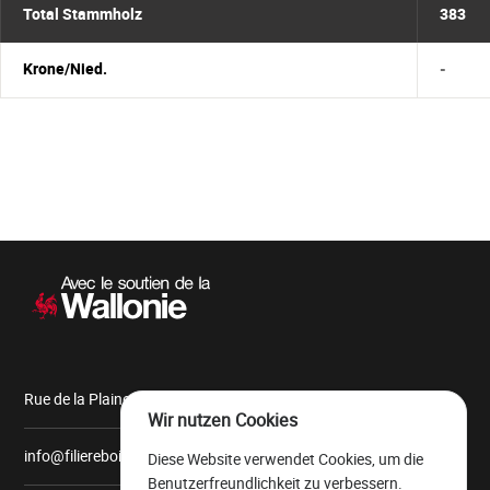
Total Stammholz
383
Krone/Nied.
-
Sekundärnavigation
Rue de la Plaine, 9 6900 Marche-en-Famenne
Wir nutzen Cookies
info@filiereboiswallonie.be
Diese Website verwendet Cookies, um die
Benutzerfreundlichkeit zu verbessern.