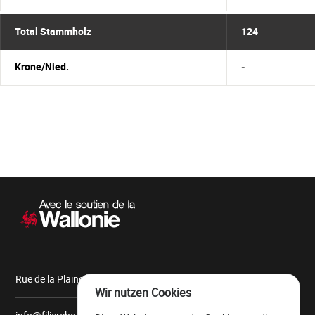
Total Stammholz
124
Krone/Nied.
-
Sekundärnavigation
Rue de la Plaine, 9 6900 Marche-en-Famenne
Wir nutzen Cookies