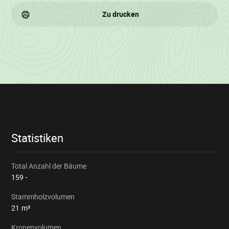
Zu drucken
Losinformationen
Statistiken
Total Anzahl der Bäume
159
-
Stammholzvolumen
21
m³
Kronenvolumen