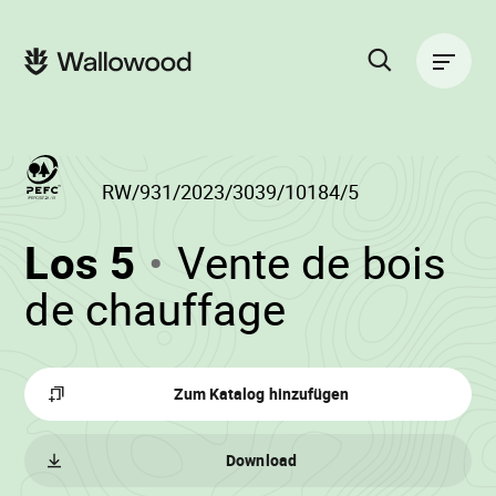
Zum
Zur
Seiteninhalt
Hauptnavigation
Hauptnavigation
springen
springen
Suche
auf
der
Website
RW/931/2023/3039/10184/5
(RW/931/2023/30
Los 5
Vente de bois
-
•
de chauffage
Wallowoo
Zum Katalog hinzufügen
Download