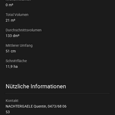
0
m³
Total Volumen
21
m³
Durchschnittsvolumen
133
dm³
Mittlerer Umfang
51
cm
Schnittfläche
11,9
ha
Nützliche Informationen
Kontakt
NACHTERGAELE Quentin,
0473/68 06
53