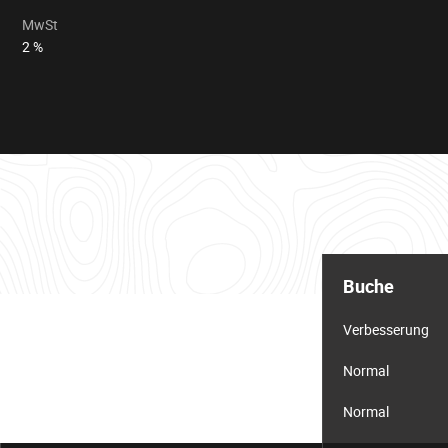
MwSt
2 %
Informationstabelle
für
Buche
das
Los
Verbesserung
Normal
Normal