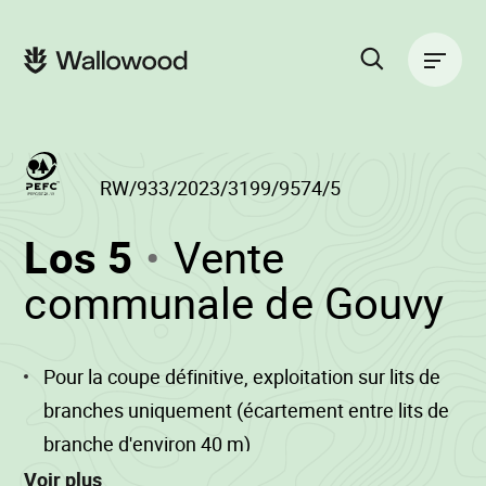
Zum
Zur
Seiteninhalt
Hauptnavigation
Hauptnavigation
springen
springen
Suche
auf
der
Website
RW/933/2023/3199/9574/5
(RW/933/2023/31
Los 5
Vente
-
•
communale de Gouvy
W
Pour la coupe définitive, exploitation sur lits de
branches uniquement (écartement entre lits de
branche d'environ 40 m)
Voir plus