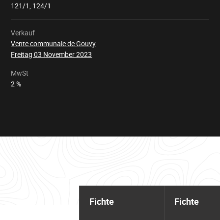
geladen
121/1, 124/1
Verkauf
Vente communale de Gouvy
Freitag 03 November 2023
MwSt
2 %
Informationstabelle
für
Fichte
Fichte
das
Los