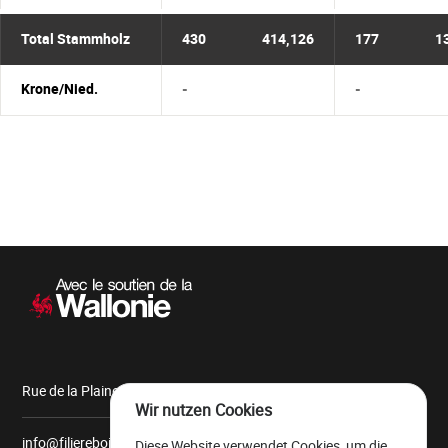
Total Stammholz
430
414,126
177
1
Krone/Nied.
-
-
Sekundärnavigation
Rue de la Plaine, 9 6900 Marche-en-Famenne
Wir nutzen Cookies
info@filiereboiswallonie.be
Diese Website verwendet Cookies, um die