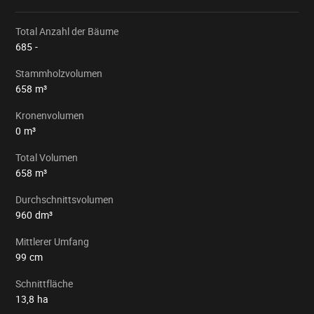
à préserver.
Total Anzahl der Bäume
Mesure au compas
685
-
Stammholzvolumen
Cubage Hauteur dominante
658
m³
Kronenvolumen
0
m³
Total Volumen
658
m³
Durchschnittsvolumen
960
dm³
Mittlerer Umfang
99
cm
Schnittfläche
13,8
ha