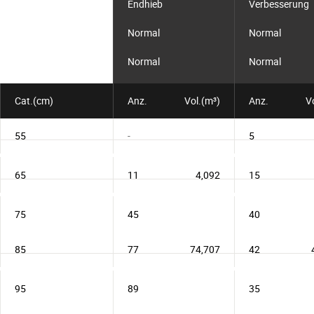
Endhieb
Verbesserung
Normal
Normal
Normal
Normal
Cat.(cm)
Anz.
Vol.(m³)
Anz.
V
55
-
5
65
11
4,092
15
75
45
40
85
77
74,707
42
95
89
35