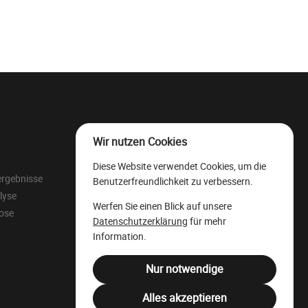
Wir nutzen Cookies
Der wallonische
Diese Website verwendet Cookies, um die
Wertholzlagerplatz
ergebnisse
Benutzerfreundlichkeit zu verbessern.
Rechtliche Ressourcen
lyse
Werfen Sie einen Blick auf unsere
Juristensprache
lose
Datenschutzerklärung
für mehr
Filière Bois Wallonie
Information.
Nur notwendige
Alles akzeptieren