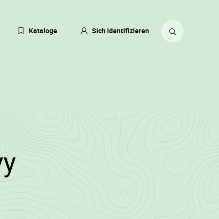
eßen
Kataloge
Sich identifizieren
ACHE
ERN
Suche
ZEIT:
auf
TSCH)
der
Website
)
•
vy
Wallowood