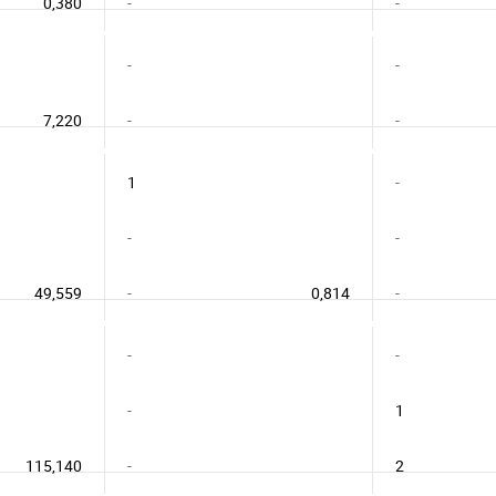
0,380
-
-
-
-
7,220
-
-
1
-
-
-
49,559
-
0,814
-
-
-
-
1
115,140
-
2