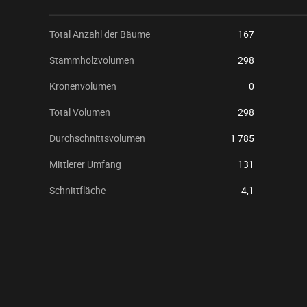
Total Anzahl der Bäume
167
Stammholzvolumen
298
Kronenvolumen
0
Total Volumen
298
Durchschnittsvolumen
1 785
Mittlerer Umfang
131
Schnittfläche
4,1