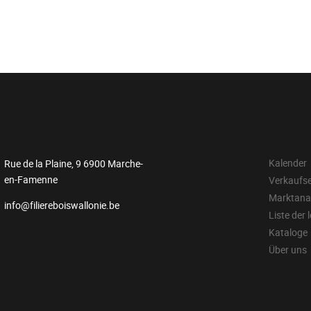
Kalender
Rue de la Plaine, 9 6900 Marche-
en-Famenne
Verkaufs
Marktana
info@filiereboiswallonie.be
Liste der 
Kataloge
Über uns