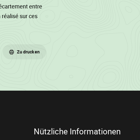
(écartement entre
réalisé sur ces
 à abattre
, les souches
Zu drucken
ue de chablis
nt à préserver.
Nützliche Informationen