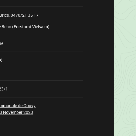
Brice,
0470/21 35 17
e Beho (Forstamt Vielsalm)
ne
X
Wird
geladen
23/1
ommunale de Gouvy
03 November 2023