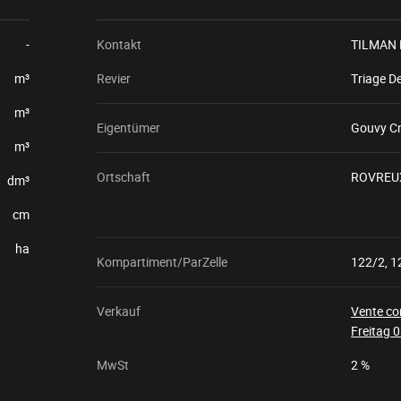
-
Kontakt
TILMAN 
m³
Revier
Triage D
m³
Eigentümer
Gouvy C
m³
Ortschaft
ROVREU
dm³
cm
ha
Kompartiment/ParZelle
122/2, 1
Verkauf
Vente c
Freitag 
MwSt
2 %