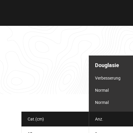
Informationstabelle
für
Douglasie
das
Los
Verbesserung
Normal
Normal
Cat.(cm)
Anz.