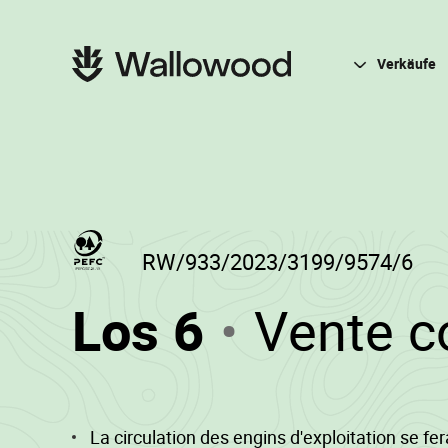
Zum
Zur
Seiteninhalt
Hauptnavigation
springen
springen
Hauptnavigation
Verkäufe
RW/933/2023/3199/9574/6
(RW/933/
Los 6
Vente 
-
La circulation des engins d'exploitation se f