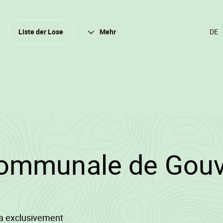
Schli
Liste der Lose
Mehr
SPR
ÄND
(DER
DEU
2023/3199/9574/6
communale de Gou
era exclusivement