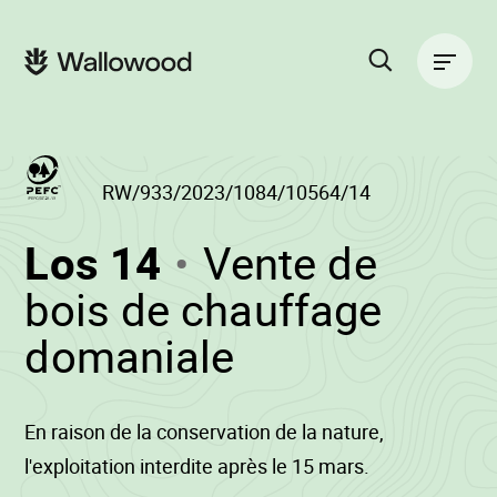
Zum
Zur
Seiteninhalt
Hauptnavigation
Hauptnavigation
springen
springen
Suche
auf
der
Website
RW/933/2023/1084/10564/14
(RW/933/2023/1
Los 14
Vente de
-
bois de chauffage
•
domaniale
Wallowood
En raison de la conservation de la nature,
l'exploitation interdite après le 15 mars.