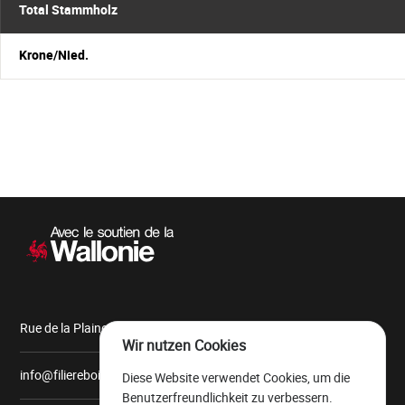
Total Stammholz
Krone/Nied.
Sekundärnavigation
Rue de la Plaine, 9 6900 Marche-en-Famenne
Wir nutzen Cookies
info@filiereboiswallonie.be
Diese Website verwendet Cookies, um die
Benutzerfreundlichkeit zu verbessern.