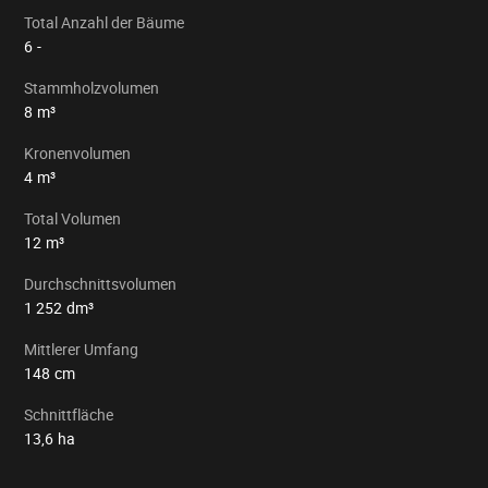
Total Anzahl der Bäume
6
-
Stammholzvolumen
8
m³
Kronenvolumen
4
m³
Total Volumen
12
m³
Durchschnittsvolumen
1 252
dm³
Mittlerer Umfang
148
cm
Schnittfläche
13,6
ha