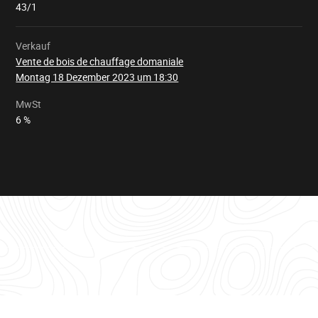
geladen
43/1
Verkauf
Vente de bois de chauffage domaniale
Montag 18 Dezember 2023 um 18:30
MwSt
6 %
Informationstabelle
für
das
Los