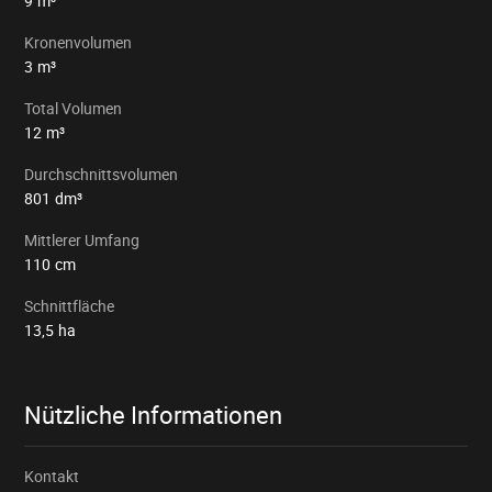
9
m³
Kronenvolumen
3
m³
Total Volumen
12
m³
Durchschnittsvolumen
801
dm³
Mittlerer Umfang
110
cm
Schnittfläche
13,5
ha
Nützliche Informationen
Kontakt