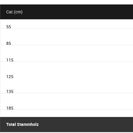
Cat.(cm)
55
85
115
125
135
185
Total Stammholz