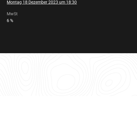
Montag 18 Dezember 2023 um 18:30
MwSt
6 %
Informationstabelle
für
das
Los