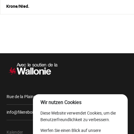
Krone/Nied.
Sekundärnavigation
Rue de la Plaine, 9 6900 Marche-en-Famenne
Wir nutzen Cookies
info@filiereboiswallonie.be
Diese Website verwendet Cookies, um die
Benutzerfreundlichkeit zu verbessern.
Werfen Sie einen Blick auf unsere
Kalender
Über uns