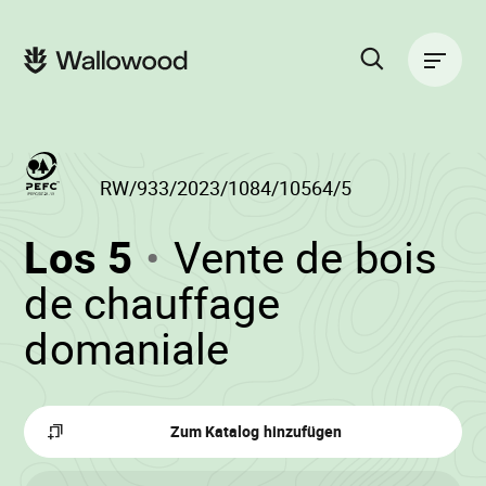
Zum
Zur
Seiteninhalt
Hauptnavigation
Hauptnavigation
springen
springen
Suche
auf
der
Website
RW/933/2023/1084/10564/5
(RW/933/2023/10
Los 5
Vente de bois
-
de chauffage
•
domaniale
Wallowood
Zum Katalog hinzufügen