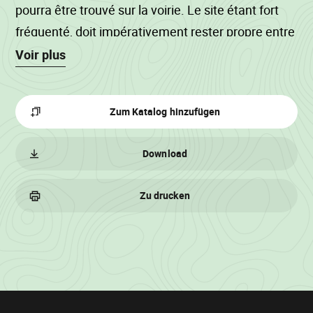
pourra être trouvé sur la voirie. Le site étant fort
fréquenté, doit impérativement rester propre entre
chaque passage. Les arbres sont numérotés en
Voir plus
jaune de 1 à 32. Lot de sécurité, les délais
d'exploitation et de vidange sont fixés au
Zum Katalog hinzufügen
30/06/2024,
Download
Zu drucken
Losinformationen