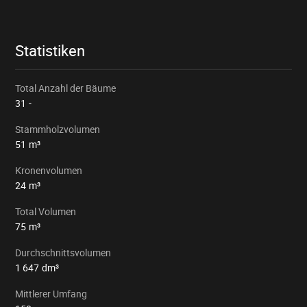
Statistiken
Total Anzahl der Bäume
31
-
Stammholzvolumen
51
m³
Kronenvolumen
24
m³
Total Volumen
75
m³
Durchschnittsvolumen
1 647
dm³
Mittlerer Umfang