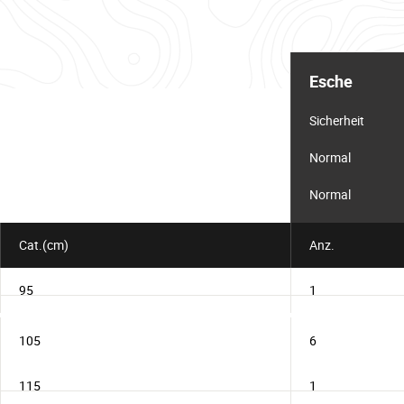
Informationstabelle
für
Esche
das
Los
Sicherheit
Normal
Normal
Cat.(cm)
Anz.
95
1
105
6
115
1