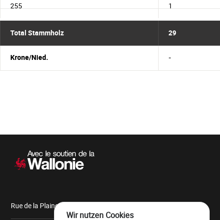
255
1
Total Stammholz
29
Krone/Nied.
-
Sekundärnavigation
Rue de la Plaine, 9 6900 Marche-en-Famenne
Wir nutzen Cookies