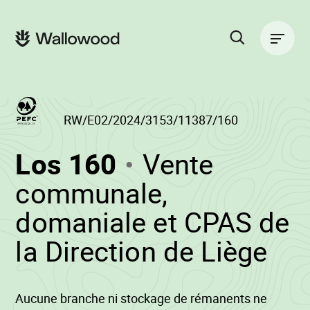
Zum
Zur
Seiteninhalt
Hauptnavigation
Hauptnavigation
springen
springen
Suche
auf
der
Website
RW/E02/2024/3153/11387/160
(RW/E02/2024/
Los 160
Vente
-
communale,
domaniale et CPAS de
•
la Direction de Liège
Wa
Aucune branche ni stockage de rémanents ne