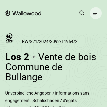
Zum
Zur
Seiteninhalt
Hauptnavigation
Hauptnavigation
springen
springen
Suche
auf
der
Website
RW/821/2024/3092/11964/2
(RW/821/2024/30
Los 2
Vente de bois
-
Commune de
•
Bullange
Wallowood
Unverbindliche Angaben / informations sans
engagement : Schälschäden / d'égâts