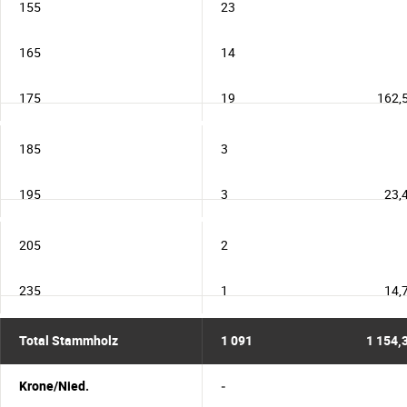
155
23
165
14
175
19
162,
185
3
195
3
23,
205
2
235
1
14,
Total Stammholz
1 091
1 154,
Krone/Nied.
-