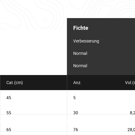
Informationstabelle
für
Fichte
das
Los
Verbesserung
Normal
Normal
Cat.(cm)
Anz.
Vol.(
45
5
55
30
8,
65
76
28,