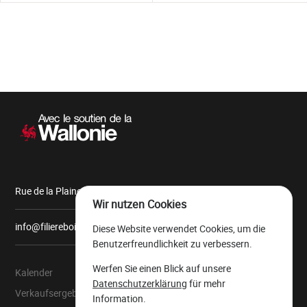
Sekundärnavigation
Rue de la Plaine, 9 6900 Marche-en-Famenne
Wir nutzen Cookies
info@filiereboiswallonie.be
Diese Website verwendet Cookies, um die
Benutzerfreundlichkeit zu verbessern.
Werfen Sie einen Blick auf unsere
Kalender
Über uns
Datenschutzerklärung
für mehr
Verkaufsergebnisse
Der wallonische
Information.