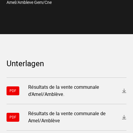
Amel/Ambleve Gem/Cne
Unterlagen
Download-
Résultats de la vente communale
Datei
PDF
d'Amel/Amblève.
"11714-
resultats-
de-
la-
Download-
Résultats de la vente communale de
vente-
Datei
PDF
communale-
Amel/Amblève
"11714-
damelambleve.pdf"
resultats-
de-