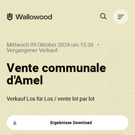
Zum
Zur
Seiteninhalt
Hauptnavigation
Hauptnavigation
springen
springen
Suche
auf
der
Mittwoch 09 Oktober 2024 um 15:30
Website
Vergangener Verkauf
Vente communale
()
•
d'Amel
Wallowood
Verkauf Los für Los / vente lot par lot
Ergebnisse Download