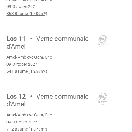
geladen
09 Oktober 2024
853 Bäume (1 709m³)
Mach
weiter
Los 11
Vente communale
d'Amel
Wird
Amel/Ambleve Gem/Cne
geladen
09 Oktober 2024
541 Bäume (1 259m³)
Mach
weiter
Los 12
Vente communale
d'Amel
Wird
Amel/Ambleve Gem/Cne
geladen
09 Oktober 2024
712 Bäume (1 573m³)