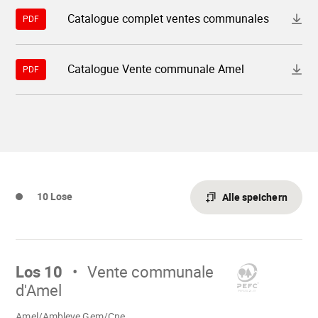
la-
Download-
vente-
Catalogue complet ventes communales
PDF
Datei
communale-
"11714-
de-
catalogue-
amelambleve.pdf"
complet-
Download-
Catalogue Vente communale Amel
ventes-
PDF
Datei
communales.pdf"
"11714-
catalogue-
vente-
communale-
amel.pdf"
10 Lose
Alle speichern
Mach
weiter
Los 10
Vente communale
d'Amel
Wird
Amel/Ambleve Gem/Cne