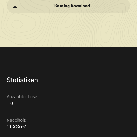
Katalog Download
Verkaufsinformationen
Statistiken
Anzahl der Lose
10
Nadelholz
11 929
m³