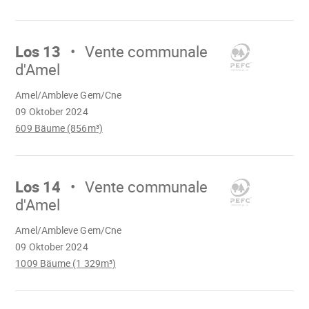
Mach
weiter
Los 13
Vente communale
d'Amel
Wird
Amel/Ambleve Gem/Cne
geladen
09 Oktober 2024
609 Bäume (856m³)
Mach
weiter
Los 14
Vente communale
d'Amel
Wird
Amel/Ambleve Gem/Cne
geladen
09 Oktober 2024
1009 Bäume (1 329m³)
Mach
weiter