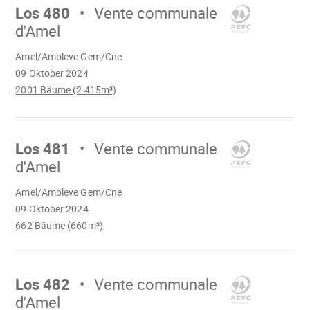
Los 480
Vente communale
d'Amel
Wird
Amel/Ambleve Gem/Cne
geladen
09 Oktober 2024
2001 Bäume (2 415m³)
Mach
weiter
Los 481
Vente communale
d'Amel
Wird
Amel/Ambleve Gem/Cne
geladen
09 Oktober 2024
662 Bäume (660m³)
Mach
weiter
Los 482
Vente communale
d'Amel