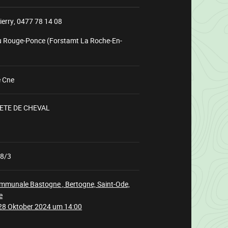
ierry,
0477 78 14 08
u Rouge-Ponce (Forstamt La Roche-En-
)
e Cne
ETE DE CHEVAL
Wird
geladen
 8/3
mmunale Bastogne , Bertogne, Saint-Ode,
e
28 Oktober 2024 um 14:00