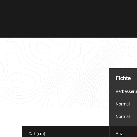
Informationstabelle
für
Fichte
das
Los
Verbesser
Normal
Normal
Cat.(cm)
Anz.