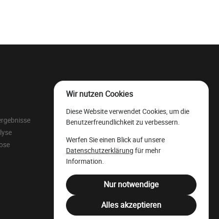
Wir nutzen Cookies
Der wallonische
Diese Website verwendet Cookies, um die
Wertholzlagerplatz
ergebnisse
Benutzerfreundlichkeit zu verbessern.
Rechtliche Ressourcen
lyse
Werfen Sie einen Blick auf unsere
Juristensprache
lose
Datenschutzerklärung
für mehr
Filière Bois Wallonie
Information.
Nur notwendige
Alles akzeptieren