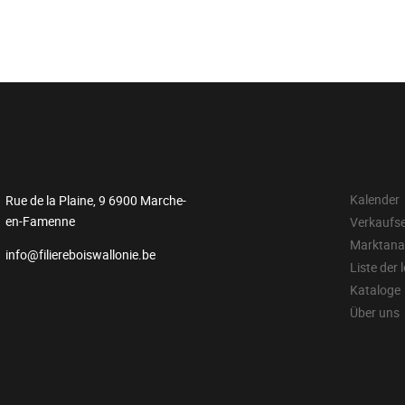
Kalender
Rue de la Plaine, 9 6900 Marche-
en-Famenne
Verkaufs
Marktana
info@filiereboiswallonie.be
Liste der 
Kataloge
Über uns