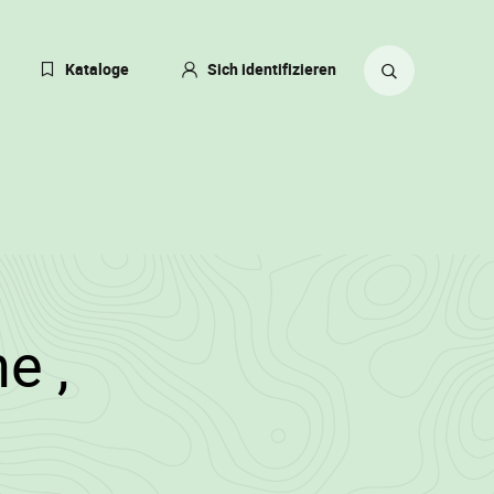
eßen
Kataloge
Sich identifizieren
ACHE
ERN
Suche
ZEIT:
auf
TSCH)
der
Website
4)
e ,
llowood