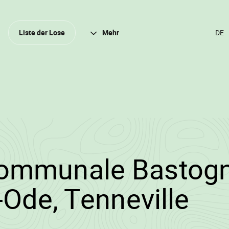
Schli
Liste der Lose
Mehr
SPR
ÄND
(DER
DEU
2024/3056/11732/
ommunale Bastogn
•
-Ode, Tenneville
Wa