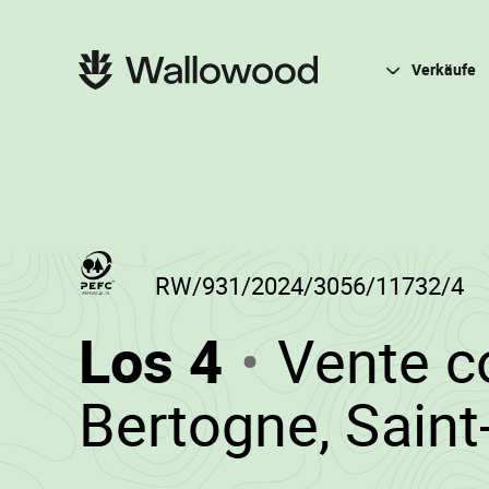
Zum
Zur
Seiteninhalt
Hauptnavigation
springen
springen
Hauptnavigation
Verkäufe
RW/931/2024/3056/11732/4
(RW/931/
Los 4
Vente c
-
Bertogne, Saint