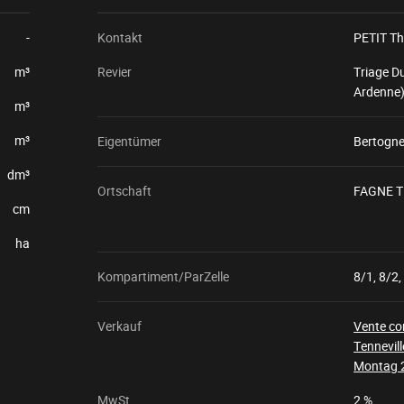
-
Kontakt
PETIT Th
m³
Revier
Triage D
Ardenne
m³
m³
Eigentümer
Bertogn
dm³
Ortschaft
FAGNE T
cm
ha
Kompartiment/ParZelle
8/1, 8/2,
Verkauf
Vente co
Tennevill
Montag 
MwSt
2 %