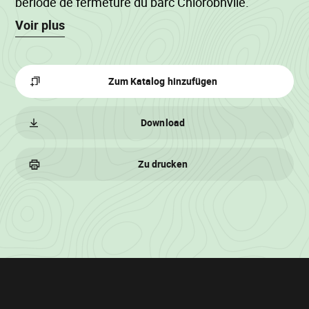
période de fermeture du parc Chlorophylle.
Voir plus
Zum Katalog hinzufügen
Download
Zu drucken
Losinformationen