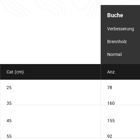
Informationstabelle
für
Buche
das
Los
Verbesserung
Brennholz
Normal
Cat.(cm)
Anz.
25
78
35
160
45
155
55
92