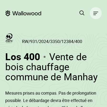
Zum
Zur
Seiteninhalt
Hauptnavigation
Hauptnavigation
springen
springen
Suche
auf
der
Website
RW/931/2024/3350/12384/400
(RW/931/2024/
Los 400
Vente de
-
bois chauffage
•
commune de Manhay
W
Mesures prises au compas. Pas de prolongation
possible. Le débardage devra être effectué en