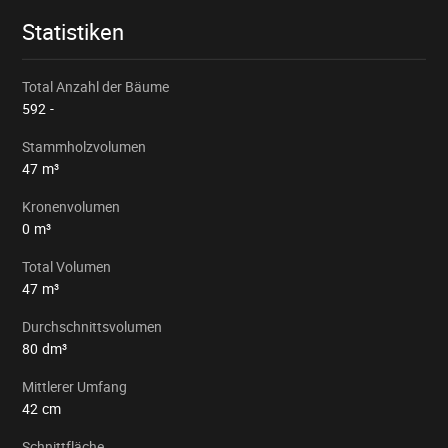
Statistiken
Total Anzahl der Bäume
592
-
Stammholzvolumen
47
m³
Kronenvolumen
0
m³
Total Volumen
47
m³
Durchschnittsvolumen
80
dm³
Mittlerer Umfang
42
cm
Schnittfläche