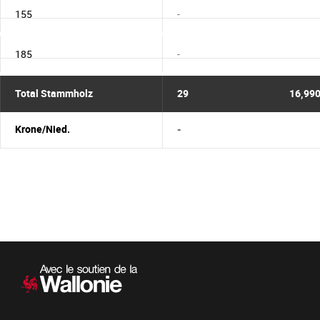
155
-
185
-
Total Stammholz
29
16,99
Krone/Nied.
-
Sekundärnavigation