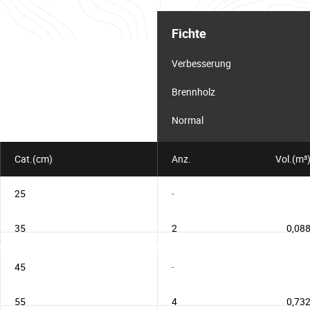
Informationstabelle
für
Fichte
das
Los
Verbesserung
Brennholz
Normal
Cat.(cm)
Anz.
Vol.(m³
25
-
35
2
0,08
45
-
55
4
0,73