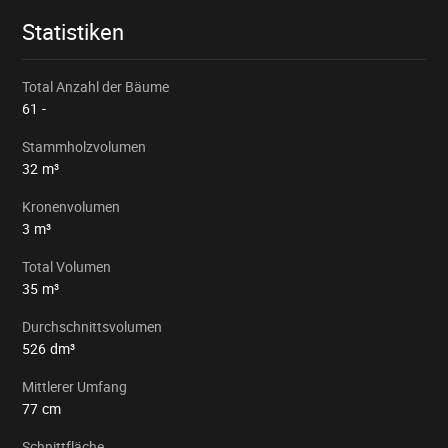
Statistiken
Total Anzahl der Bäume
61
-
Stammholzvolumen
32
m³
Kronenvolumen
3
m³
Total Volumen
35
m³
Durchschnittsvolumen
526
dm³
Mittlerer Umfang
77
cm
Schnittfläche