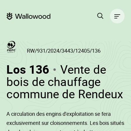
Zum
Zur
Seiteninhalt
Hauptnavigation
Hauptnavigation
springen
springen
Suche
auf
der
Website
RW/931/2024/3443/12405/136
(RW/931/2024/
Los 136
Vente de
-
bois de chauffage
•
commune de Rendeux
W
A circulation des engins d'exploitation se fera
exclusivement sur cloisonnements. Les bois situés