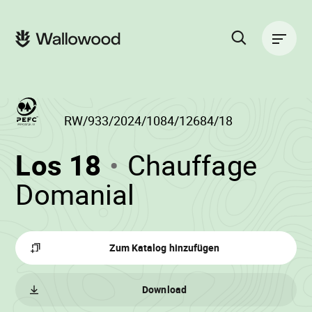
Zum
Zur
Seiteninhalt
Hauptnavigation
Hauptnavigation
springen
springen
Suche
auf
der
Website
RW/933/2024/1084/12684/18
(RW/933/2024/1
Los 18
Chauffage
-
•
Domanial
Wallowood
Zum Katalog hinzufügen
Download