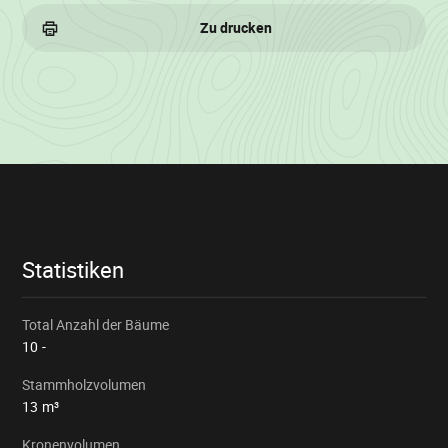
Zu drucken
Losinformationen
Statistiken
Total Anzahl der Bäume
10
-
Stammholzvolumen
13
m³
Kronenvolumen