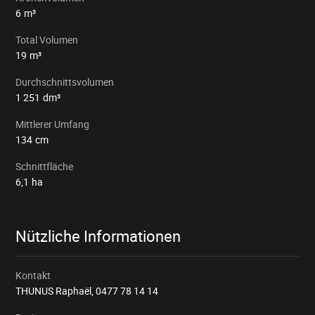
6
m³
Total Volumen
19
m³
Durchschnittsvolumen
1 251
dm³
Mittlerer Umfang
134
cm
Schnittfläche
6,1
ha
Nützliche Informationen
Kontakt
THUNUS Raphaël,
0477 78 14 14