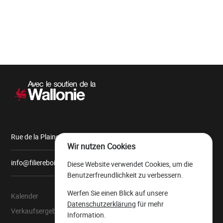
Sekundärnavigation
Rue de la Plaine, 9 6900 Marche-en-Famenne
Wir nutzen Cookies
info@filiereboiswallonie.be
Diese Website verwendet Cookies, um die
Benutzerfreundlichkeit zu verbessern.
Werfen Sie einen Blick auf unsere
Kalender
Über uns
Datenschutzerklärung
für mehr
Verkaufsergebnisse
Der wallonische
Information.
Wertholzlagerplatz