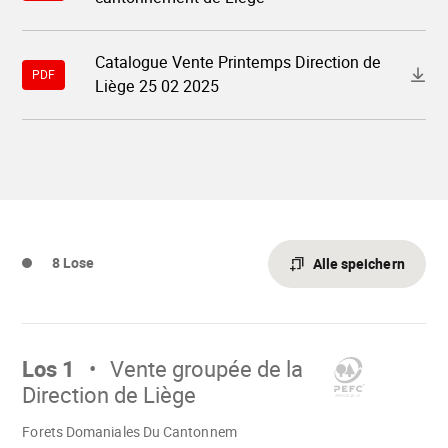
"13484-
vente-
communale-
et-
Download-
Catalogue Vente Printemps Direction de
domaniale-
Datei
PDF
du-
Liège 25 02 2025
"13484-
cantonnement-
catalogue-
de-
vente-
liege.pdf"
printemps-
direction-
de-
liege-
25-
02-
2025.pdf"
8 Lose
Alle speichern
Mach
weiter
Los 1
Vente groupée de la
Direction de Liège
Wird
Forets Domaniales Du Cantonnem
geladen