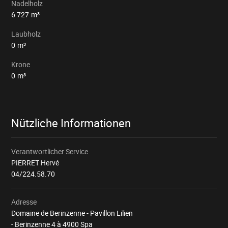
Nadelholz
6 727
m³
Laubholz
0
m³
Krone
0
m³
Nützliche Informationen
Verantwortlicher Service
PIERRET Hervé
04/224.58.70
Adresse
Domaine de Berinzenne - Pavillon Lilien
- Berinzenne 4 à 4900 Spa