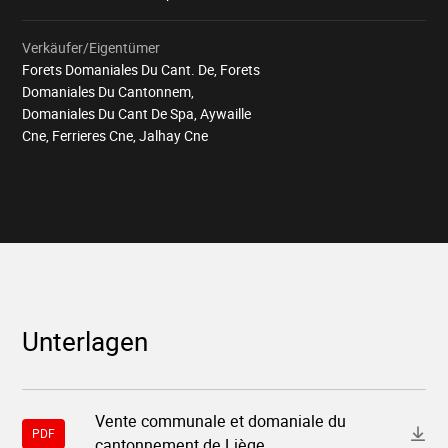
Verkäufer/Eigentümer
Forets Domaniales Du Cant. De, Forets
Domaniales Du Cantonnem,
Domaniales Du Cant De Spa, Aywaille
Cne, Ferrieres Cne, Jalhay Cne
Unterlagen
Download-
Vente communale et domaniale du
Datei
PDF
cantonnement de Liège