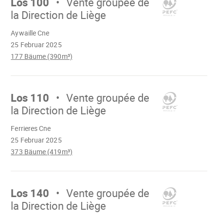
Los 100
Vente groupée de
la Direction de Liège
Wird
Aywaille Cne
geladen
25 Februar 2025
177 Bäume (390m³)
Mach
weiter
Los 110
Vente groupée de
la Direction de Liège
Wird
Ferrieres Cne
geladen
25 Februar 2025
373 Bäume (419m³)
Mach
weiter
Los 140
Vente groupée de
la Direction de Liège
Wird