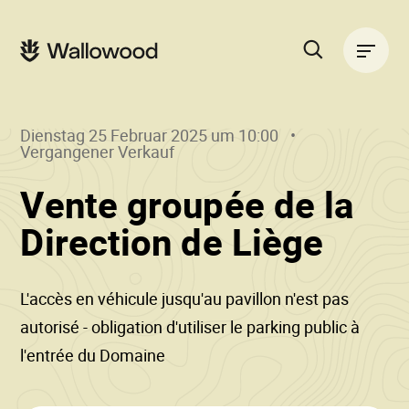
Zum
Zur
Seiteninhalt
Hauptnavigation
Hauptnavigation
springen
springen
Suche
auf
der
Dienstag 25 Februar 2025 um 10:00
Website
Vergangener Verkauf
Vente groupée de la
()
•
Direction de Liège
Wall
L'accès en véhicule jusqu'au pavillon n'est pas
autorisé - obligation d'utiliser le parking public à
l'entrée du Domaine