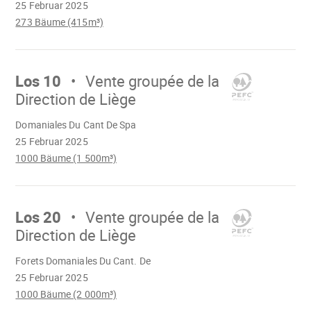
25 Februar 2025
273 Bäume (415m³)
Mach
weiter
Los 10
Vente groupée de la
Direction de Liège
Wird
Domaniales Du Cant De Spa
geladen
25 Februar 2025
1000 Bäume (1 500m³)
Mach
weiter
Los 20
Vente groupée de la
Direction de Liège
Wird
Forets Domaniales Du Cant. De
geladen
25 Februar 2025
1000 Bäume (2 000m³)