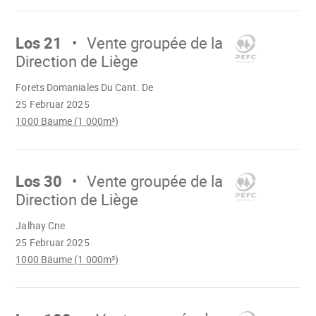
Mach
weiter
Los 21
Vente groupée de la
Direction de Liège
Wird
Forets Domaniales Du Cant. De
geladen
25 Februar 2025
1000 Bäume (1 000m³)
Mach
weiter
Los 30
Vente groupée de la
Direction de Liège
Wird
Jalhay Cne
geladen
25 Februar 2025
1000 Bäume (1 000m³)
Mach
weiter