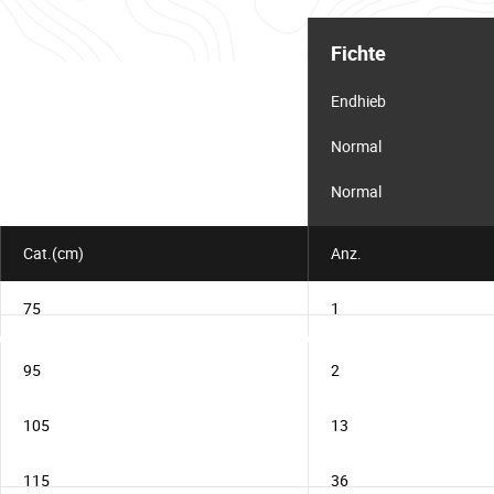
Informationstabelle
für
Fichte
das
Los
Endhieb
Normal
Normal
Cat.(cm)
Anz.
75
1
95
2
105
13
115
36