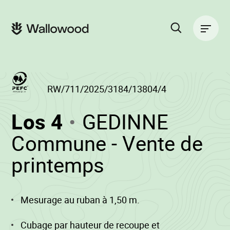
Zum
Zur
Seiteninhalt
Hauptnavigation
Hauptnavigation
springen
springen
Suche
auf
der
Website
RW/711/2025/3184/13804/4
(RW/711/2025/31
Los 4
GEDINNE
-
Commune - Vente de
•
printemps
Wallowood
Mesurage au ruban à 1,50 m.
Cubage par hauteur de recoupe et