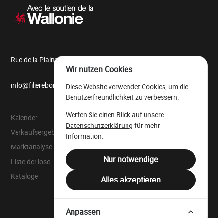
Rue de la Plaine, 9 6900 Marche-en-Famenne
Wir nutzen Cookies
info@filiereboiswallonie.be
Diese Website verwendet Cookies, um die
Benutzerfreundlichkeit zu verbessern.
Werfen Sie einen Blick auf unsere
Kalender
Über uns
Datenschutzerklärung
für mehr
Verkaufsergebnisse
Der wallonische
Information.
Wertholzlagerplatz
Marktanalyse
Rechtliche Ressourcen
Nur notwendige
Liste der lose
Juristensprache
Kataloge
Alles akzeptieren
Filière Bois Wallonie
Anpassen