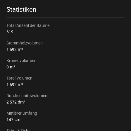
Statistiken
Total Anzahl der Bäume
619
-
Stammholzvolumen
1 592
m³
Kronenvolumen
0
m³
Total Volumen
1 592
m³
Durchschnittsvolumen
2 572
dm³
Mittlerer Umfang
147
cm
Schnittfläche