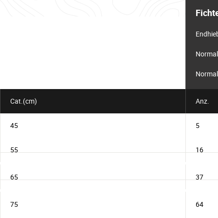
Informationstabelle
für
Ficht
das
Los
Endhie
Normal
Normal
Cat.(cm)
Anz.
45
5
55
16
65
37
75
64