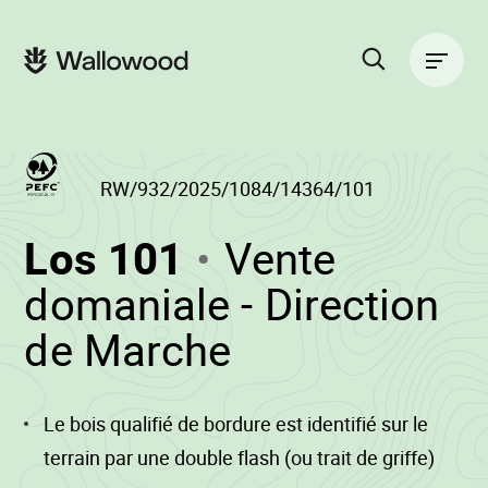
Zum
Zur
Seiteninhalt
Hauptnavigation
Hauptnavigation
springen
springen
Suche
auf
der
Website
RW/932/2025/1084/14364/101
(RW/932/2025/
Los 101
Vente
-
domaniale - Direction
•
de Marche
Wallowood
Le bois qualifié de bordure est identifié sur le
terrain par une double flash (ou trait de griffe)