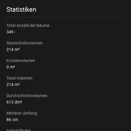
Statistiken
Total Anzahl der Bäume
349
-
Stammholzvolumen
214
m³
Kronenvolumen
0
m³
Total Volumen
214
m³
Durchschnittsvolumen
613
dm³
Mittlerer Umfang
86
cm
Schnittfläche