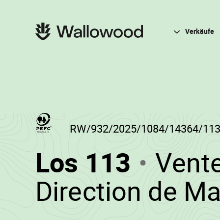
Zum
Zur
Seiteninhalt
Hauptnavigation
springen
springen
Hauptnavigation
Verkäufe
RW/932/2025/1084/14364/11
(RW/93
Los 113
Vente
-
Direction de M