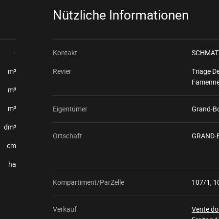
Nützliche Informationen
-
Kontakt
SCHMATZ
m³
Revier
Triage D
Famenne
m³
m³
Eigentümer
Grand-B
dm³
Ortschaft
GRAND-
cm
ha
Kompartiment/ParZelle
107/1, 1
Verkauf
Vente do