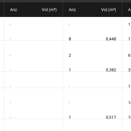
Anz.
Vol.(m³)
Anz.
Vol.(m³)
A
-
-
1
-
8
0,448
1
-
2
6
-
1
0,382
3
-
-
1
-
-
1
-
1
0,517
1