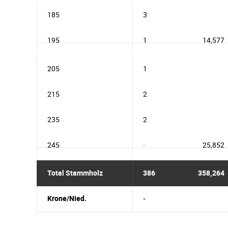
185
3
195
1
14,577
205
1
215
2
235
2
245
-
25,852
Total Stammholz
386
358,264
Krone/Nied.
-