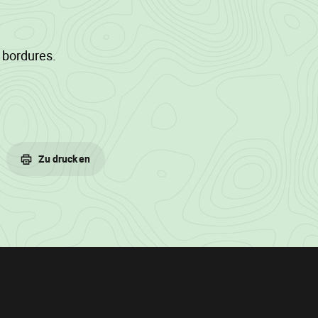
 bordures.
era exclusivement
 sur lit de
Zu drucken
 Gouvy (cfr.
5% du lot.