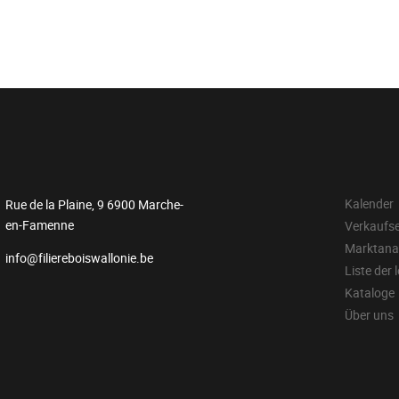
Kalender
Rue de la Plaine, 9 6900 Marche-
en-Famenne
Verkaufs
Marktana
info@filiereboiswallonie.be
Liste der 
Kataloge
Über uns