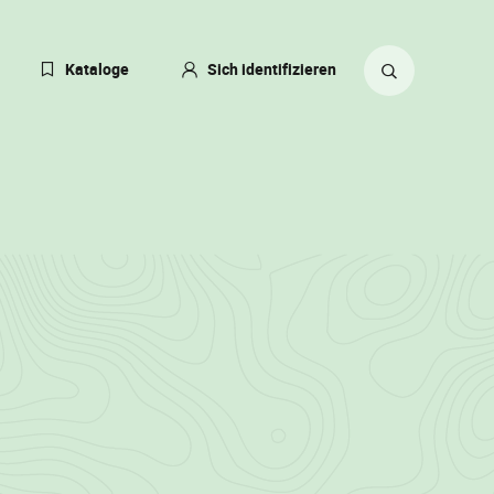
eßen
Kataloge
Sich identifizieren
ACHE
ERN
Suche
ZEIT:
auf
TSCH)
der
Website
64/113)