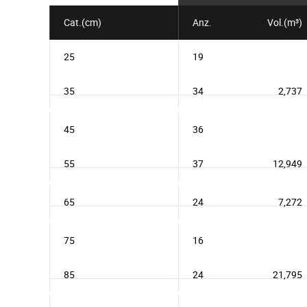
Cat.(cm)
Anz.
Vol.(m³)
25
19
35
34
2,737
45
36
55
37
12,949
65
24
7,272
75
16
85
24
21,795