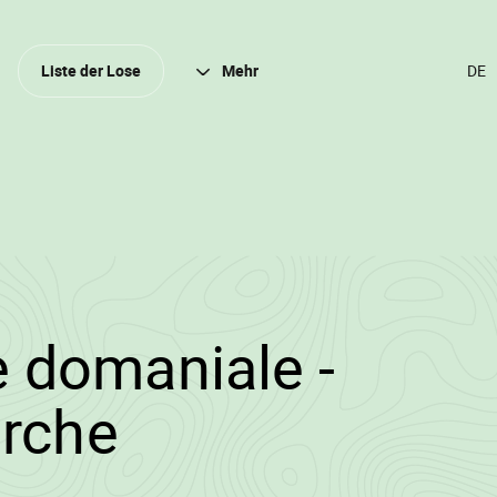
Schli
Liste der Lose
Mehr
SPR
ÄND
(DER
DEU
3
2/2025/1084/143
 domaniale -
•
arche
Wallowood