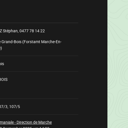
 Stéphan,
0477 78 14 22
e Grand-Bois (Forstamt Marche-En-
)
ois
BOIS
Wird
geladen
07/3, 107/5
maniale - Direction de Marche