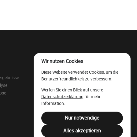
Wir nutzen Cookies
Der wallonische
Diese Website verwendet Cookies, um die
Wertholzlagerplatz
ergebnisse
Benutzerfreundlichkeit zu verbessern.
Rechtliche Ressourcen
lyse
Werfen Sie einen Blick auf unsere
Juristensprache
lose
Datenschutzerklärung
für mehr
Filière Bois Wallonie
Information.
Nur notwendige
Alles akzeptieren