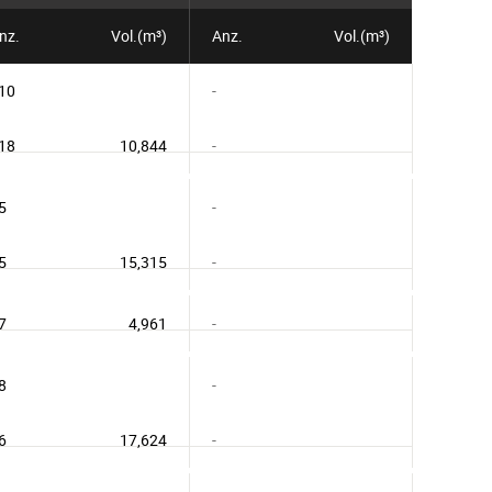
nz.
Vol.(m³)
Anz.
Vol.(m³)
10
-
18
10,844
-
5
-
5
15,315
-
7
4,961
-
8
-
6
17,624
-