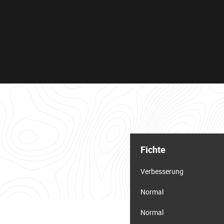
Informationstabelle
für
Fichte
das
Los
Verbesserung
Normal
Normal