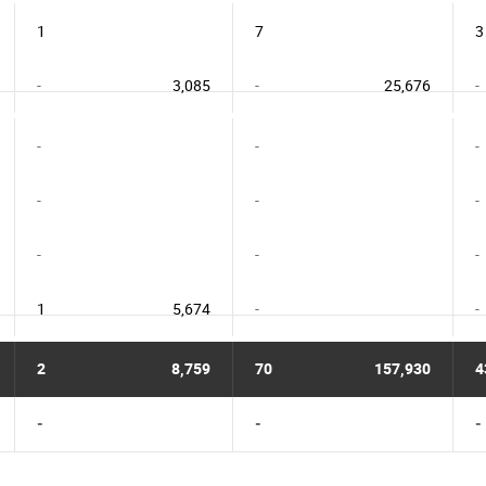
1
7
3
-
3,085
-
25,676
-
-
-
-
-
-
-
-
-
-
1
5,674
-
-
2
8,759
70
157,930
4
-
-
-