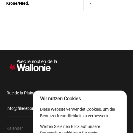
Krone/Nied.
-
Sekundärnavigation
Rue de la Plaine, 9 6900 Marche-en-Famenne
Wir nutzen Cookies
info@filiereboiswallonie.be
Diese Website verwendet Cookies, um die
Benutzerfreundlichkeit zu verbessern.
Werfen Sie einen Blick auf unsere
Kalender
Über uns
Datenschutzerklärung
für mehr