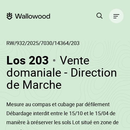
Zum
Zur
Seiteninhalt
Hauptnavigation
Hauptnavigation
springen
springen
Suche
auf
der
RW/932/2025/7030/14364/203
Website
(RW/932/2025/
Los 203
Vente
-
domaniale - Direction
•
de Marche
Wallowood
Mesure au compas et cubage par défilement
Débardage interdit entre le 15/10 et le 15/04 de
manière à préserver les sols Lot situé en zone de