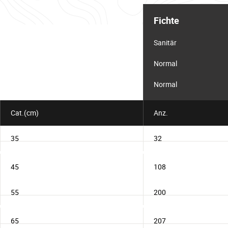
Informationstabelle
für
Fichte
das
Los
Sanitär
Normal
Normal
Cat.(cm)
Anz.
35
32
45
108
55
200
65
207