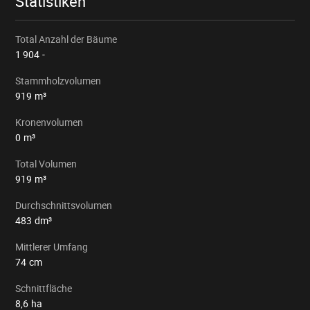
Statistiken
Total Anzahl der Bäume
1 904
-
Stammholzvolumen
919
m³
Kronenvolumen
0
m³
Total Volumen
919
m³
Durchschnittsvolumen
483
dm³
Mittlerer Umfang
74
cm
Schnittfläche
8,6
ha