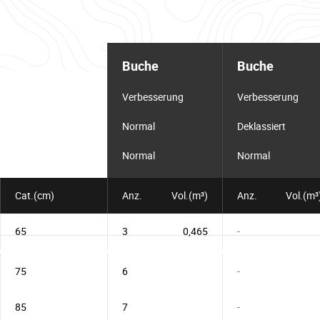
Informationstabelle
für
Buche
Buche
das
Los
Verbesserung
Verbesserung
Normal
Deklassiert
Normal
Normal
Cat.(cm)
Anz.
Vol.(m³)
Anz.
Vol.(m³
65
3
0,465
-
75
6
-
85
7
-