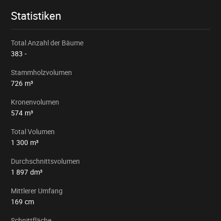
Statistiken
Total Anzahl der Bäume
383
-
Stammholzvolumen
726
m³
Kronenvolumen
574
m³
Total Volumen
1 300
m³
Durchschnittsvolumen
1 897
dm³
Mittlerer Umfang
169
cm
Schnittfläche