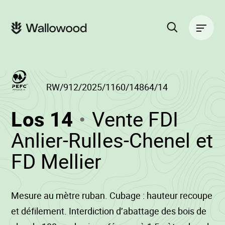
Zum
Zur
Seiteninhalt
Hauptnavigation
Hauptnavigation
springen
springen
Suche
auf
der
Website
RW/912/2025/1160/14864/14
(RW/912/2025/1
Los 14
Vente FDI
-
Anlier-Rulles-Chenel et
•
FD Mellier
Wallowood
Mesure au mètre ruban. Cubage : hauteur recoupe
et défilement. Interdiction d’abattage des bois de