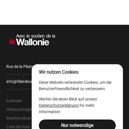
Sekundärnavigation
Rue de la Plaine, 9 6900 Marche-en-Famenne
Wir nutzen Cookies
info@filiereboiswallonie.be
Diese Website verwendet Cookies, um die
Benutzerfreundlichkeit zu verbessern.
Werfen Sie einen Blick auf unsere
Kalender
Über uns
Datenschutzerklärung
für mehr
Verkaufsergebnisse
Der wallonische
Information.
Wertholzlagerplatz
Marktanalyse
Rechtliche Ressourcen
Nur notwendige
Liste der lose