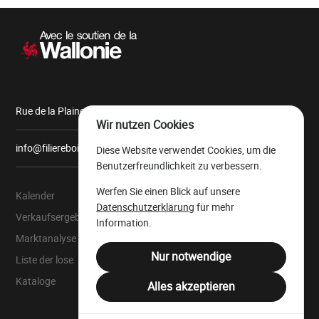
Sekundärnavigation
Rue de la Plaine, 9 6900 Marche-en-Famenne
Wir nutzen Cookies
info@filiereboiswallonie.be
Diese Website verwendet Cookies, um die
Benutzerfreundlichkeit zu verbessern.
Werfen Sie einen Blick auf unsere
Kalender
Über uns
Datenschutzerklärung
für mehr
Verkaufsergebnisse
Der wallonische
Information.
Wertholzlagerplatz
Marktanalyse
Rechtliche Ressourcen
Nur notwendige
Liste der lose
Juristensprache
Kataloge
Alles akzeptieren
Filière Bois Wallonie