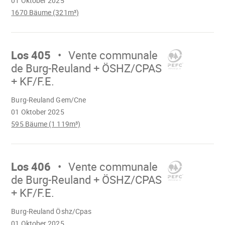
01 Oktober 2025
1670 Bäume (321m³)
Mach
weiter
Los 405
Vente communale
de Burg-Reuland + ÖSHZ/CPAS
+ KF/F.E.
Wird
Burg-Reuland Gem/Cne
geladen
01 Oktober 2025
595 Bäume (1 119m³)
Mach
weiter
Los 406
Vente communale
de Burg-Reuland + ÖSHZ/CPAS
+ KF/F.E.
Wird
Burg-Reuland Öshz/Cpas
geladen
01 Oktober 2025