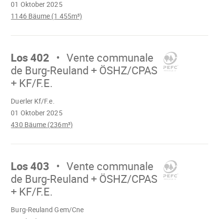
01 Oktober 2025
1146 Bäume (1 455m³)
Mach
weiter
Los 402
Vente communale
de Burg-Reuland + ÖSHZ/CPAS
+ KF/F.E.
Wird
Duerler Kf/F.e.
geladen
01 Oktober 2025
430 Bäume (236m³)
Mach
weiter
Los 403
Vente communale
de Burg-Reuland + ÖSHZ/CPAS
+ KF/F.E.
Wird
Burg-Reuland Gem/Cne
geladen