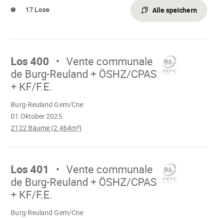
17 Lose
Alle speichern
Mach
weiter
Los 400
Vente communale
de Burg-Reuland + ÖSHZ/CPAS
+ KF/F.E.
Wird
Burg-Reuland Gem/Cne
geladen
01 Oktober 2025
2122 Bäume (2 464m³)
Mach
weiter
Los 401
Vente communale
de Burg-Reuland + ÖSHZ/CPAS
+ KF/F.E.
Wird
Burg-Reuland Gem/Cne
geladen