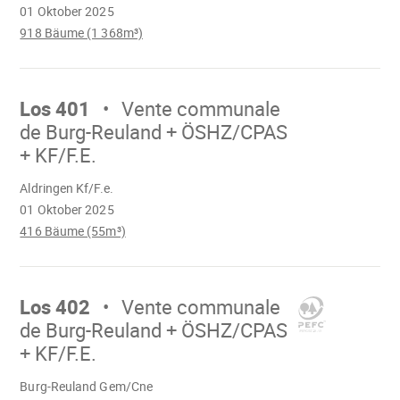
01 Oktober 2025
918 Bäume (1 368m³)
Mach
weiter
Los 401
Vente communale
de Burg-Reuland + ÖSHZ/CPAS
+ KF/F.E.
Wird
Aldringen Kf/F.e.
geladen
01 Oktober 2025
416 Bäume (55m³)
Mach
weiter
Los 402
Vente communale
de Burg-Reuland + ÖSHZ/CPAS
+ KF/F.E.
Wird
Burg-Reuland Gem/Cne
geladen