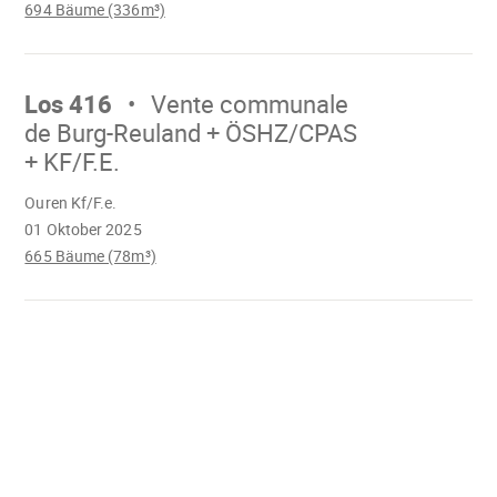
694 Bäume (336m³)
Mach
weiter
Los 416
Vente communale
de Burg-Reuland + ÖSHZ/CPAS
+ KF/F.E.
Wird
Ouren Kf/F.e.
geladen
01 Oktober 2025
665 Bäume (78m³)
Wird
geladen