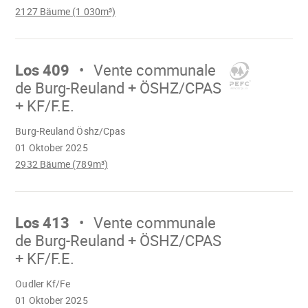
2127 Bäume (1 030m³)
Mach
weiter
Los 409
Vente communale
de Burg-Reuland + ÖSHZ/CPAS
+ KF/F.E.
Wird
Burg-Reuland Öshz/Cpas
geladen
01 Oktober 2025
2932 Bäume (789m³)
Mach
weiter
Los 413
Vente communale
de Burg-Reuland + ÖSHZ/CPAS
+ KF/F.E.
Wird
Oudler Kf/Fe
geladen
01 Oktober 2025