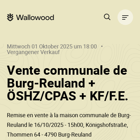
Zum
Zur
Seiteninhalt
Hauptnavigation
Hauptnavigation
springen
springen
Suche
auf
der
Mittwoch 01 Oktober 2025 um 18:00
Website
Vergangener Verkauf
Vente communale de
Burg-Reuland +
()
•
ÖSHZ/CPAS + KF/F.E.
W
Remise en vente à la maison communale de Burg-
Reuland le 16/10/2025 - 15h00, Königshofstraße,
Thommen 64 - 4790 Burg-Reuland