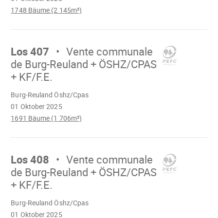
1748 Bäume (2 145m³)
Mach
weiter
Los 407
Vente communale
de Burg-Reuland + ÖSHZ/CPAS
+ KF/F.E.
Wird
Burg-Reuland Öshz/Cpas
geladen
01 Oktober 2025
1691 Bäume (1 706m³)
Mach
weiter
Los 408
Vente communale
de Burg-Reuland + ÖSHZ/CPAS
+ KF/F.E.
Wird
Burg-Reuland Öshz/Cpas
geladen
01 Oktober 2025