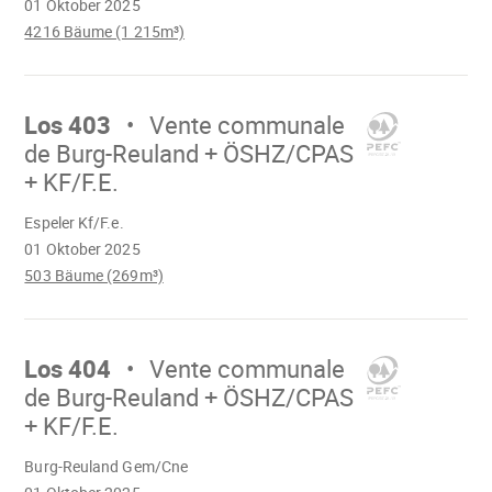
01 Oktober 2025
4216 Bäume (1 215m³)
Mach
weiter
Los 403
Vente communale
de Burg-Reuland + ÖSHZ/CPAS
+ KF/F.E.
Wird
Espeler Kf/F.e.
geladen
01 Oktober 2025
503 Bäume (269m³)
Mach
weiter
Los 404
Vente communale
de Burg-Reuland + ÖSHZ/CPAS
+ KF/F.E.
Wird
Burg-Reuland Gem/Cne
geladen