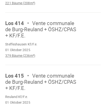
221 Bäume (208m³)
Mach
weiter
Los 414
Vente communale
de Burg-Reuland + ÖSHZ/CPAS
+ KF/F.E.
Wird
Steffeshausen Kf/F.e.
geladen
01 Oktober 2025
379 Bäume (236m³)
Mach
weiter
Los 415
Vente communale
de Burg-Reuland + ÖSHZ/CPAS
+ KF/F.E.
Wird
Reuland Kf/F.e.
geladen
01 Oktober 2025