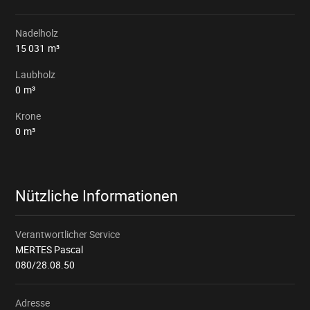
Nadelholz
15 031
m³
Laubholz
0
m³
Krone
0
m³
Nützliche Informationen
Verantwortlicher Service
MERTES Pascal
080/28.08.50
Adresse