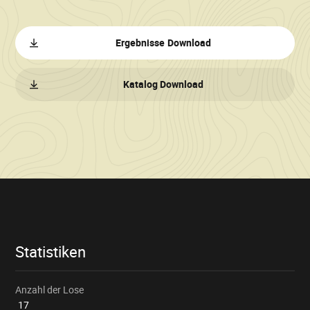
Ergebnisse Download
Katalog Download
Verkaufsinformationen
Statistiken
Anzahl der Lose
17