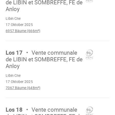
de LIBIN et SOMBREFFE, FE de
Anloy
Wird
Libin Cne
geladen
17 Oktober 2025
6957 Bäume (666m³)
Mach
weiter
Los 17
Vente communale
de LIBIN et SOMBREFFE, FE de
Anloy
Wird
Libin Cne
geladen
17 Oktober 2025
7067 Bäume (648m³)
Mach
weiter
Los 18
Vente communale