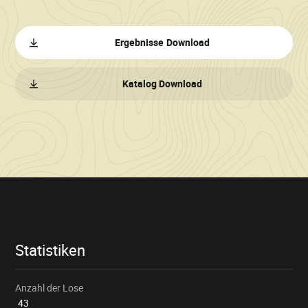
Ergebnisse Download
Katalog Download
Verkaufsinformationen
Statistiken
Anzahl der Lose
43