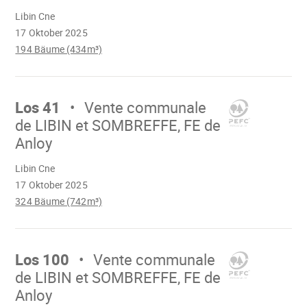
Wird
Libin Cne
geladen
17 Oktober 2025
194 Bäume (434m³)
Mach
weiter
Los 41
Vente communale
de LIBIN et SOMBREFFE, FE de
Anloy
Wird
Libin Cne
geladen
17 Oktober 2025
324 Bäume (742m³)
Mach
weiter
Los 100
Vente communale
de LIBIN et SOMBREFFE, FE de
Anloy