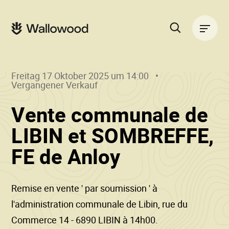
Zum
Zur
Seiteninhalt
Hauptnavigation
Hauptnavigation
springen
springen
Suche
auf
der
Freitag 17 Oktober 2025 um 14:00
Website
Vergangener Verkauf
Vente communale de
LIBIN et SOMBREFFE,
()
•
FE de Anloy
Wallowood
Remise en vente ' par soumission ' à
l'administration communale de Libin, rue du
Commerce 14 - 6890 LIBIN à 14h00.