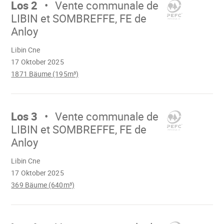
Los 2
Vente communale de
LIBIN et SOMBREFFE, FE de
Anloy
Wird
Libin Cne
geladen
17 Oktober 2025
1871 Bäume (195m³)
Mach
weiter
Los 3
Vente communale de
LIBIN et SOMBREFFE, FE de
Anloy
Wird
Libin Cne
geladen
17 Oktober 2025
369 Bäume (640m³)
Mach
weiter