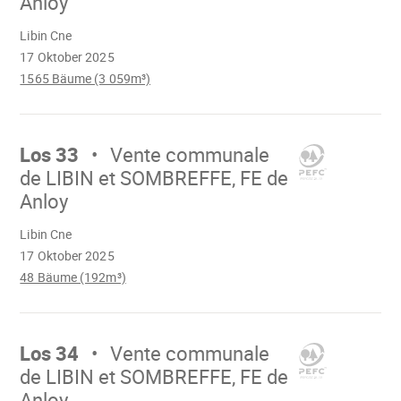
Anloy
Wird
Libin Cne
geladen
17 Oktober 2025
1565 Bäume (3 059m³)
Mach
weiter
Los 33
Vente communale
de LIBIN et SOMBREFFE, FE de
Anloy
Wird
Libin Cne
geladen
17 Oktober 2025
48 Bäume (192m³)
Mach
weiter
Los 34
Vente communale
de LIBIN et SOMBREFFE, FE de
Anloy