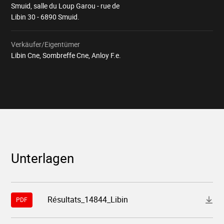
Smuid, salle du Loup Garou - rue de
Libin 30 - 6890 Smuid.
Verkäufer/Eigentümer
Libin Cne, Sombreffe Cne, Anloy F.e.
Unterlagen
Download-
Résultats_14844_Libin
PDF
Datei
"14844-
resultats-