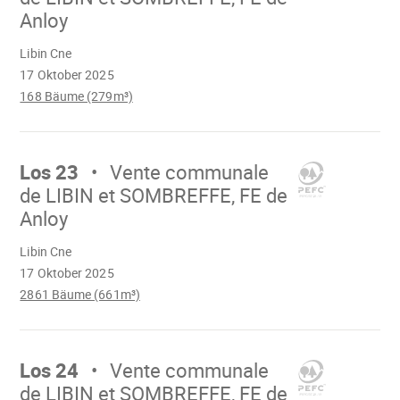
Anloy
Wird
Libin Cne
geladen
17 Oktober 2025
168 Bäume (279m³)
Mach
weiter
Los 23
Vente communale
de LIBIN et SOMBREFFE, FE de
Anloy
Wird
Libin Cne
geladen
17 Oktober 2025
2861 Bäume (661m³)
Mach
weiter
Los 24
Vente communale
de LIBIN et SOMBREFFE, FE de