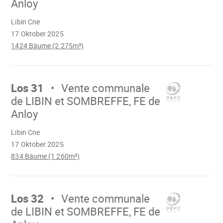
Anloy
Wird
Libin Cne
geladen
17 Oktober 2025
1424 Bäume (2 275m³)
Mach
weiter
Los 31
Vente communale
de LIBIN et SOMBREFFE, FE de
Anloy
Wird
Libin Cne
geladen
17 Oktober 2025
834 Bäume (1 260m³)
Mach
weiter
Los 32
Vente communale
de LIBIN et SOMBREFFE, FE de