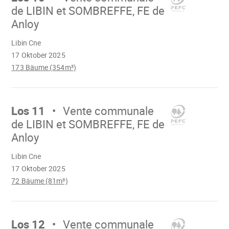
de LIBIN et SOMBREFFE, FE de
Anloy
Wird
Libin Cne
geladen
17 Oktober 2025
173 Bäume (354m³)
Mach
weiter
Los 11
Vente communale
de LIBIN et SOMBREFFE, FE de
Anloy
Wird
Libin Cne
geladen
17 Oktober 2025
72 Bäume (81m³)
Mach
weiter
Los 12
Vente communale