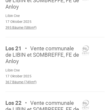
de LIBIN et SOMBREFFE, FE de
Anloy
Wird
Libin Cne
geladen
17 Oktober 2025
395 Bäume (586m³)
Mach
weiter
Los 21
Vente communale
de LIBIN et SOMBREFFE, FE de
Anloy
Wird
Libin Cne
geladen
17 Oktober 2025
367 Bäume (749m³)
Mach
weiter
Los 22
Vente communale
de LIBIN et SOMBREFFE, FE de