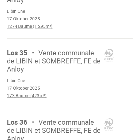
Wird
Libin Cne
geladen
17 Oktober 2025
1274 Bäume (1 295m³)
Mach
weiter
Los 35
Vente communale
de LIBIN et SOMBREFFE, FE de
Anloy
Wird
Libin Cne
geladen
17 Oktober 2025
173 Bäume (423m³)
Mach
weiter
Los 36
Vente communale
de LIBIN et SOMBREFFE, FE de
Anloy