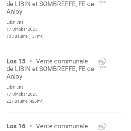
de LIBIN et SOMBREFFE, FE de
Anloy
Wird
Libin Cne
geladen
17 Oktober 2025
108 Bäume (131m³)
Mach
weiter
Los 15
Vente communale
de LIBIN et SOMBREFFE, FE de
Anloy
Wird
Libin Cne
geladen
17 Oktober 2025
227 Bäume (426m³)
Mach
weiter
Los 16
Vente communale