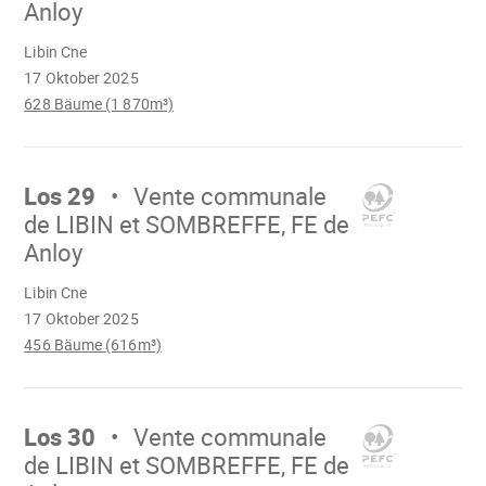
Anloy
Wird
Libin Cne
geladen
17 Oktober 2025
628 Bäume (1 870m³)
Mach
weiter
Los 29
Vente communale
de LIBIN et SOMBREFFE, FE de
Anloy
Wird
Libin Cne
geladen
17 Oktober 2025
456 Bäume (616m³)
Mach
weiter
Los 30
Vente communale
de LIBIN et SOMBREFFE, FE de