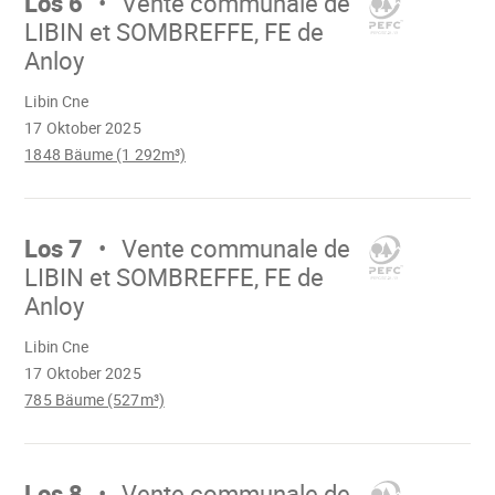
Los 6
Vente communale de
LIBIN et SOMBREFFE, FE de
Anloy
Wird
Libin Cne
geladen
17 Oktober 2025
1848 Bäume (1 292m³)
Mach
weiter
Los 7
Vente communale de
LIBIN et SOMBREFFE, FE de
Anloy
Wird
Libin Cne
geladen
17 Oktober 2025
785 Bäume (527m³)
Mach
weiter
Los 8
Vente communale de