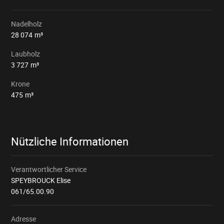
Nadelholz
28 074
m³
Laubholz
3 727
m³
Krone
475
m³
Nützliche Informationen
Verantwortlicher Service
SPEYBROUCK Elise
061/65.00.90
Adresse