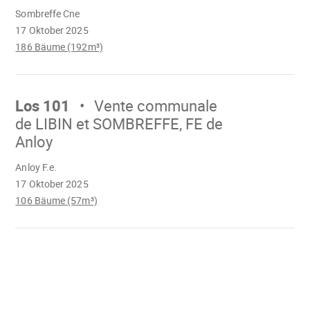
Wird
Sombreffe Cne
geladen
17 Oktober 2025
186 Bäume (192m³)
Mach
weiter
Los 101
Vente communale
de LIBIN et SOMBREFFE, FE de
Anloy
Wird
Anloy F.e.
geladen
17 Oktober 2025
106 Bäume (57m³)
Wird
geladen