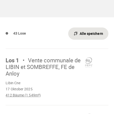
14844-
libin.pdf"
43 Lose
Alle speichern
Mach
weiter
Los 1
Vente communale de
LIBIN et SOMBREFFE, FE de
Anloy
Wird
Libin Cne
geladen
17 Oktober 2025
412 Bäume (1 549m³)
Mach
weiter