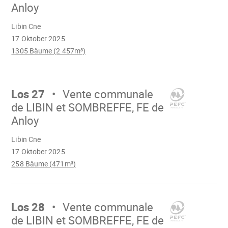
Anloy
Wird
Libin Cne
geladen
17 Oktober 2025
1305 Bäume (2 457m³)
Mach
weiter
Los 27
Vente communale
de LIBIN et SOMBREFFE, FE de
Anloy
Wird
Libin Cne
geladen
17 Oktober 2025
258 Bäume (471m³)
Mach
weiter
Los 28
Vente communale
de LIBIN et SOMBREFFE, FE de