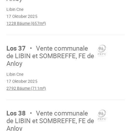
Wird
Libin Cne
geladen
17 Oktober 2025
1228 Bäume (657m³)
Mach
weiter
Los 37
Vente communale
de LIBIN et SOMBREFFE, FE de
Anloy
Wird
Libin Cne
geladen
17 Oktober 2025
2792 Bäume (711m³)
Mach
weiter
Los 38
Vente communale
de LIBIN et SOMBREFFE, FE de
Anloy