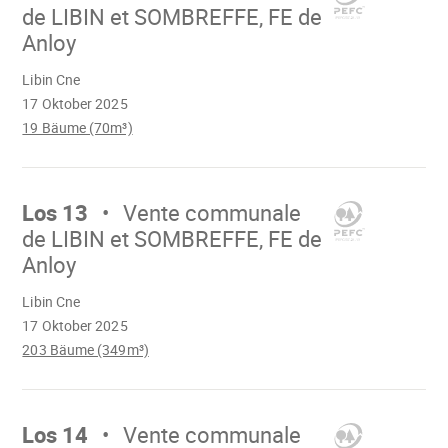
de LIBIN et SOMBREFFE, FE de
Anloy
Wird
Libin Cne
geladen
17 Oktober 2025
19 Bäume (70m³)
Mach
weiter
Los 13
Vente communale
de LIBIN et SOMBREFFE, FE de
Anloy
Wird
Libin Cne
geladen
17 Oktober 2025
203 Bäume (349m³)
Mach
weiter
Los 14
Vente communale