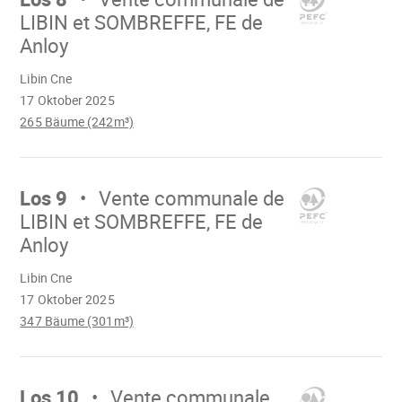
LIBIN et SOMBREFFE, FE de
Anloy
Wird
Libin Cne
geladen
17 Oktober 2025
265 Bäume (242m³)
Mach
weiter
Los 9
Vente communale de
LIBIN et SOMBREFFE, FE de
Anloy
Wird
Libin Cne
geladen
17 Oktober 2025
347 Bäume (301m³)
Mach
weiter
Los 10
Vente communale