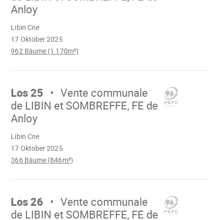
Anloy
Wird
Libin Cne
geladen
17 Oktober 2025
962 Bäume (1 170m³)
Mach
weiter
Los 25
Vente communale
de LIBIN et SOMBREFFE, FE de
Anloy
Wird
Libin Cne
geladen
17 Oktober 2025
366 Bäume (846m³)
Mach
weiter
Los 26
Vente communale
de LIBIN et SOMBREFFE, FE de