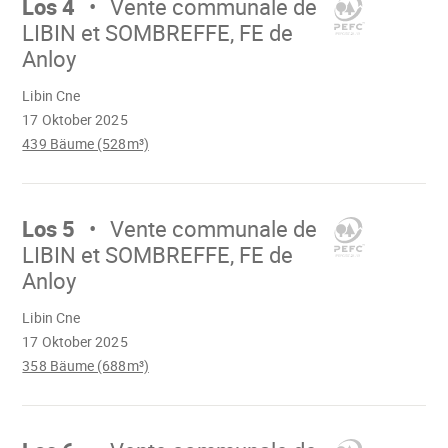
Los 4
Vente communale de
LIBIN et SOMBREFFE, FE de
Anloy
Wird
Libin Cne
geladen
17 Oktober 2025
439 Bäume (528m³)
Mach
weiter
Los 5
Vente communale de
LIBIN et SOMBREFFE, FE de
Anloy
Wird
Libin Cne
geladen
17 Oktober 2025
358 Bäume (688m³)
Mach
weiter