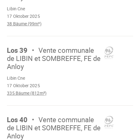
Wird
Libin Cne
geladen
17 Oktober 2025
38 Bäume (99m³)
Mach
weiter
Los 39
Vente communale
de LIBIN et SOMBREFFE, FE de
Anloy
Wird
Libin Cne
geladen
17 Oktober 2025
335 Bäume (812m³)
Mach
weiter
Los 40
Vente communale
de LIBIN et SOMBREFFE, FE de
Anloy