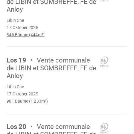
de LIBIN et SOMBREFFE, FE de
Anloy
Wird
Libin Cne
geladen
17 Oktober 2025
346 Bäume (444m³)
Mach
weiter
Los 19
Vente communale
de LIBIN et SOMBREFFE, FE de
Anloy
Wird
Libin Cne
geladen
17 Oktober 2025
901 Bäume (1 233m³)
Mach
weiter
Los 20
Vente communale