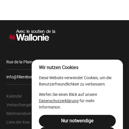
Sekundärnavigation
Rue de la Plaine, 9 6900 Marche-en-Famenne
Wir nutzen Cookies
info@filiereboiswallonie.be
Diese Website verwendet Cookies, um die
Benutzerfreundlichkeit zu verbessern.
Werfen Sie einen Blick auf unsere
Kalender
Über uns
Datenschutzerklärung
für mehr
Verkaufsergebnisse
Der wallonische
Information.
Wertholzlagerplatz
Marktanalyse
Rechtliche Ressourcen
Nur notwendige
Liste der lose
Juristensprache