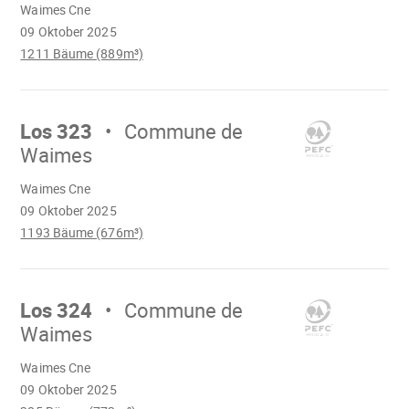
Waimes Cne
geladen
09 Oktober 2025
1211 Bäume (889m³)
Mach
weiter
Los 323
Commune de
Waimes
Wird
Waimes Cne
geladen
09 Oktober 2025
1193 Bäume (676m³)
Mach
weiter
Los 324
Commune de
Waimes
Wird
Waimes Cne
geladen
09 Oktober 2025