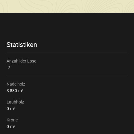
Verkaufsinformationen
Statistiken
Anzahl der Lose
7
Nadelholz
3 880
m³
Laubholz
0
m³
Krone
0
m³