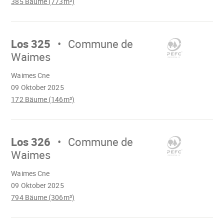
385 Bäume (773m³)
Mach
weiter
Los 325
Commune de
Waimes
Wird
Waimes Cne
geladen
09 Oktober 2025
172 Bäume (146m³)
Mach
weiter
Los 326
Commune de
Waimes
Wird
Waimes Cne
geladen
09 Oktober 2025
794 Bäume (306m³)
Mach