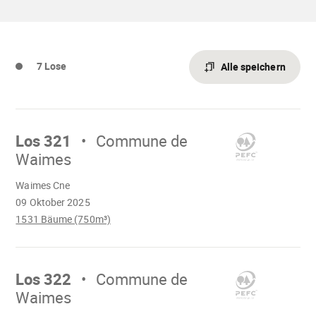
7d7fe5bd3b2b.pdf"
7 Lose
Alle speichern
Mach
weiter
Los 321
Commune de
Waimes
Wird
Waimes Cne
geladen
09 Oktober 2025
1531 Bäume (750m³)
Mach
weiter
Los 322
Commune de
Waimes
Wird