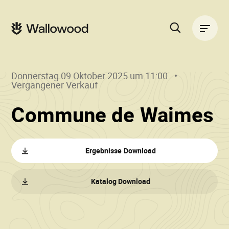
Zum
Zur
Seiteninhalt
Hauptnavigation
Hauptnavigation
springen
springen
Suche
auf
der
Donnerstag 09 Oktober 2025 um 11:00
Website
Vergangener Verkauf
()
•
Commune de Waimes
W
Ergebnisse Download
Katalog Download