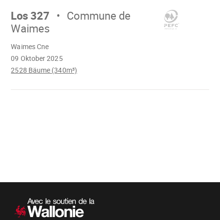
weiter
Los 327
Commune de
Waimes
Wird
Waimes Cne
geladen
09 Oktober 2025
2528 Bäume (340m³)
Wird
geladen
Sekundärnavigation