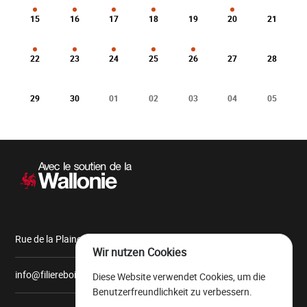
15
16
17
18
19
20
21
22
23
24
25
26
27
28
29
30
01
02
03
04
05
Sekundärnavigation
Rue de la Plaine, 9 6900 Marche-en-Famenne
Wir nutzen Cookies
info@filiereboiswallonie.be
Diese Website verwendet Cookies, um die
Benutzerfreundlichkeit zu verbessern.