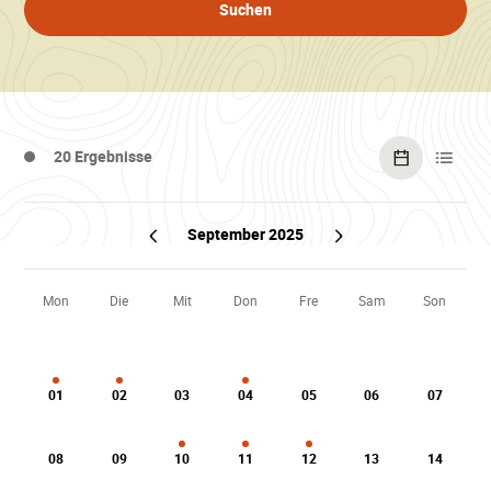
Suchen
20 Ergebnisse
Siehe
Listena
den
Kalender
September 2025
August
Oktober
2025
2025
Mon
Die
Mit
Don
Fre
Sam
Son
01
02
03
04
05
06
07
08
09
10
11
12
13
14