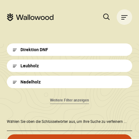
Zum
Zur
Seiteninhalt
Hauptnavigation
Hauptnavigation
springen
springen
Suche
auf
der
Kalender
Website
Direktion DNF
•
Laubholz
Wallowood
Nadelholz
Weitere Filter anzeigen
Wählen Sie oben die Schlüsselwörter aus, um Ihre Suche zu verfeinern ...