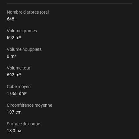
Nombre d'arbres total
648
-
Volume grumes
692
m³
Volume houppiers
0
m³
Volume total
692
m³
Cube moyen
1 068
dm³
Circonférence moyenne
107
cm
Surface de coupe
18,0
ha