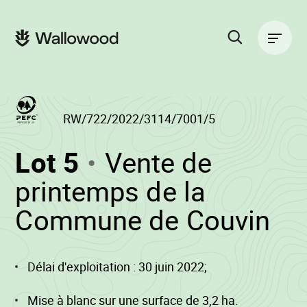
Passer
Passer
au
à
Navigation
contenu
la
principale
de
navigation
la
principale
page
Rechercher
sur
le
site
RW/722/2022/3114/7001/5
(RW/722/2022/31
Lot 5
Vente de
-
printemps de la
•
Commune de Couvin
Wa
Délai d'exploitation : 30 juin 2022;
Mise à blanc sur une surface de 3,2 ha.