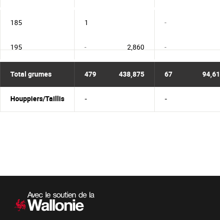
185
1
-
195
-
2,860
-
Total grumes
479
438,875
67
94,6
Houppiers/Taillis
-
-
Navigation
secondaire