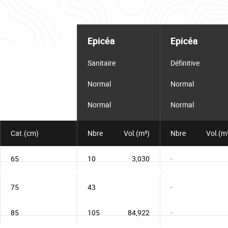
Tableau
d'informations
Epicéa
Epicéa
pour
le
lot
Sanitaire
Définitive
Normal
Normal
Normal
Normal
Cat.(cm)
Nbre
Vol.(m³)
Nbre
Vol.(m
65
10
3,030
-
75
43
-
85
105
84,922
-