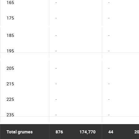
165
-
-
175
-
-
185
-
-
195
-
-
205
-
-
215
-
-
225
-
-
235
-
-
Total grumes
876
174,770
44
20