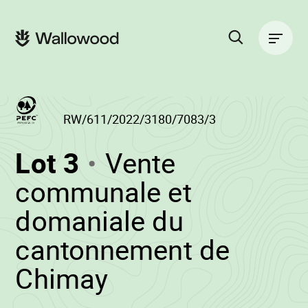
Passer
Passer
au
à
Navigation
contenu
la
principale
de
navigation
la
principale
page
Rechercher
sur
le
site
RW/611/2022/3180/7083/3
(RW/611/2022/31
Lot 3
Vente
-
communale et
domaniale du
cantonnement de
•
Chimay
Wallowood