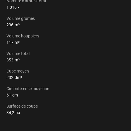
Nombre d'arbres total
1 016
-
Volume grumes
236
m³
Volume houppiers
117
m³
Volume total
353
m³
Cube moyen
232
dm³
Circonférence moyenne
61
cm
Surface de coupe
34,2
ha