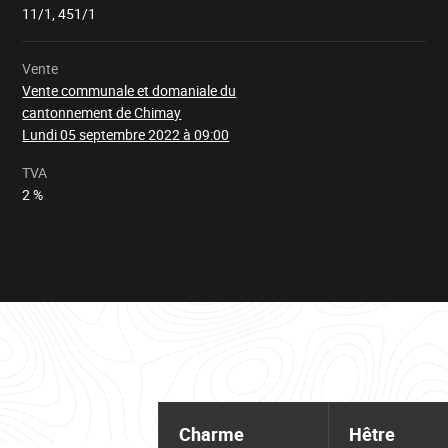
11/1, 451/1
Vente
Vente communale et domaniale du
cantonnement de Chimay
Lundi 05 septembre 2022 à 09:00
TVA
2 %
Tableau
d'informations
Charme
Hêtre
pour