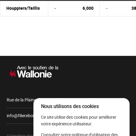
Houppiers/Taillis
-
6,000
-
38
Navigation
secondaire
Rue de la Plaine, 9 6900 Marche-en-Famenne
Nous utilisons des cookies
info@filiereboiswallonie.be
Ce site utilise des cookies pour améliorer
votre expérience utilisateur.
Consultez notre
politique d'utilisation des