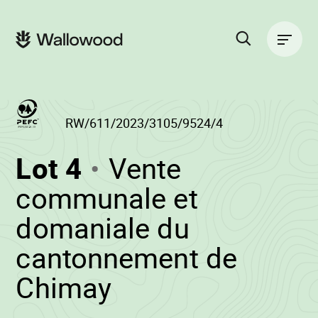
Passer
Passer
au
à
Navigation
contenu
la
principale
de
navigation
la
principale
page
Rechercher
sur
le
site
RW/611/2023/3105/9524/4
(RW/611/2023/31
Lot 4
Vente
-
communale et
domaniale du
cantonnement de
•
Chimay
Wallowood