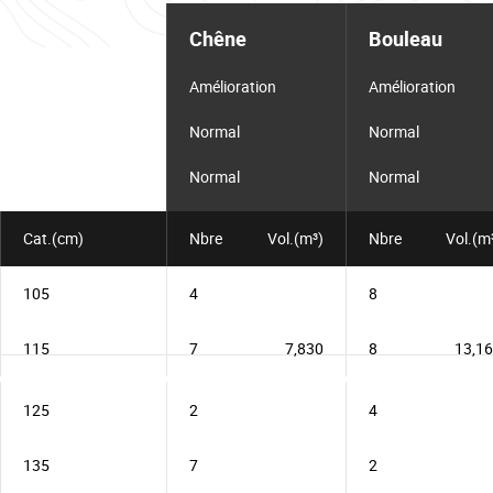
Tableau
d'informations
Chêne
Bouleau
pour
le
lot
Amélioration
Amélioration
Normal
Normal
Normal
Normal
Cat.(cm)
Nbre
Vol.(m³)
Nbre
Vol.(m
105
4
8
115
7
7,830
8
13,1
125
2
4
135
7
2