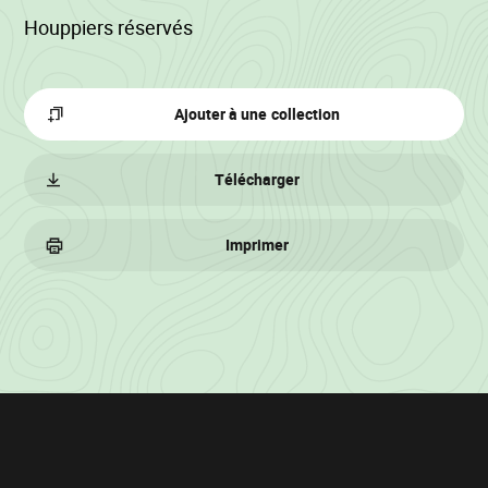
Houppiers réservés
Ajouter à une collection
Télécharger
Imprimer
Informations
sur
le
lot