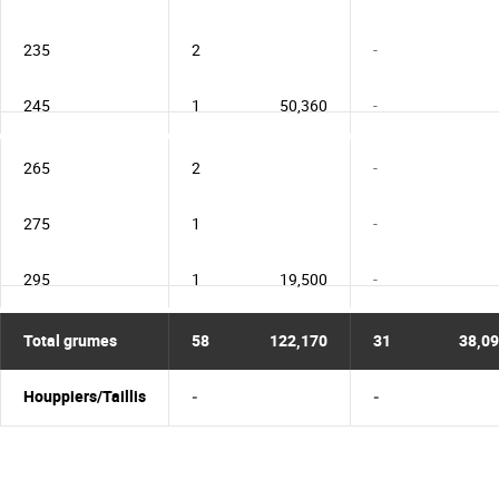
235
2
-
245
1
50,360
-
265
2
-
275
1
-
295
1
19,500
-
Total grumes
58
122,170
31
38,0
Houppiers/Taillis
-
-