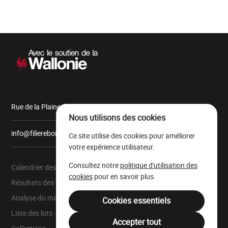
Navigation
secondaire
Rue de la Plaine, 9 6900 Marche-en-Famenne
Nous utilisons des cookies
info@filiereboiswallonie.be
Ce site utilise des cookies pour améliorer
votre expérience utilisateur.
Consultez notre
politique d'utilisation des
Calendrier des ventes
À propos
cookies
pour en savoir plus.
Résultats des ventes
Parc à grumes
Analyse du marché
Ressources légales
Cookies essentiels
Liste des lots
Mentions légales
Accepter tout