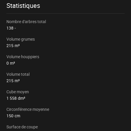
Statistiques
Nombre d'arbres total
138
-
Volume grumes
215
m³
Volume houppiers
0
m³
Volume total
215
m³
Cube moyen
1 558
dm³
Circonférence moyenne
150
cm
Surface de coupe