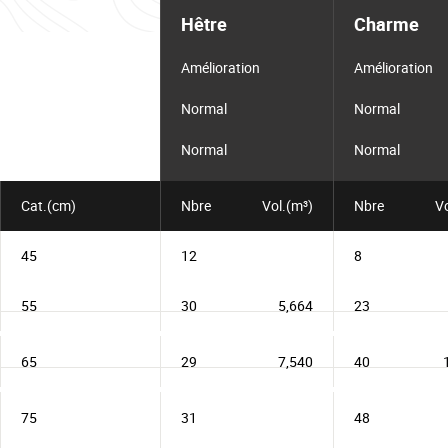
d'informations
Hêtre
Charme
pour
le
lot
Amélioration
Amélioration
Normal
Normal
Normal
Normal
Cat.(cm)
Nbre
Vol.(m³)
Nbre
Vo
45
12
8
55
30
5,664
23
65
29
7,540
40
75
31
48