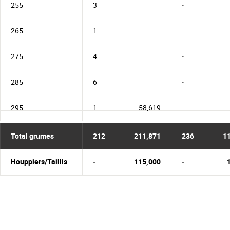
255
3
-
265
1
-
275
4
-
285
6
-
295
1
58,619
-
Total grumes
212
211,871
236
1
Houppiers/Taillis
-
115,000
-