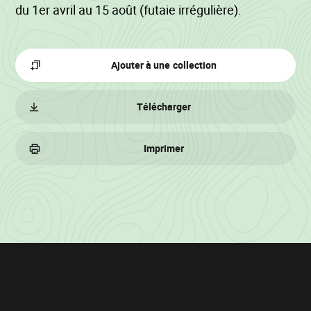
du 1er avril au 15 août (futaie irrégulière).
Ajouter à une collection
Télécharger
Imprimer
Informations
sur
le
lot