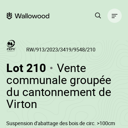
Passer
Passer
au
à
Navigation
contenu
la
principale
de
navigation
la
principale
page
Rechercher
sur
le
site
RW/913/2023/3419/9548/210
(RW/913/2023/
Lot 210
Vente
-
communale groupée
du cantonnement de
•
Virton
Wallowood
Suspension d'abattage des bois de circ. >100cm