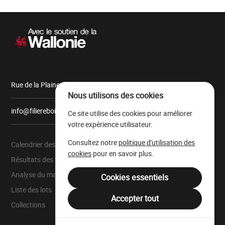
Navigation
secondaire
Rue de la Plaine, 9 6900 Marche-en-Famenne
Nous utilisons des cookies
info@filiereboiswallonie.be
Ce site utilise des cookies pour améliorer
votre expérience utilisateur.
Consultez notre
politique d'utilisation des
Calendrier des ventes
À propos
cookies
pour en savoir plus.
Résultats des ventes
Parc à grumes
Analyse du marché
Ressources légales
Cookies essentiels
Liste des lots
Mentions légales
Accepter tout
Collections
Filière Bois Wallonie