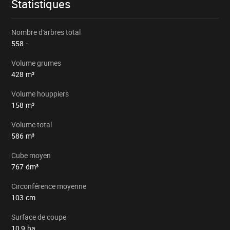
Statistiques
Nombre d'arbres total
558
-
Volume grumes
428
m³
Volume houppiers
158
m³
Volume total
586
m³
Cube moyen
767
dm³
Circonférence moyenne
103
cm
Surface de coupe
10,9
ha