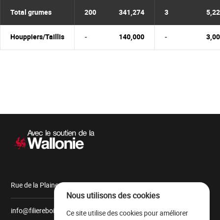
Total grumes
200
341,274
3
5,2
Houppiers/Taillis
-
140,000
-
3,0
Navigation
secondaire
Rue de la Plaine, 9 6900 Marche-en-Famenne
Nous utilisons des cookies
info@filiereboiswallonie.be
Ce site utilise des cookies pour améliorer