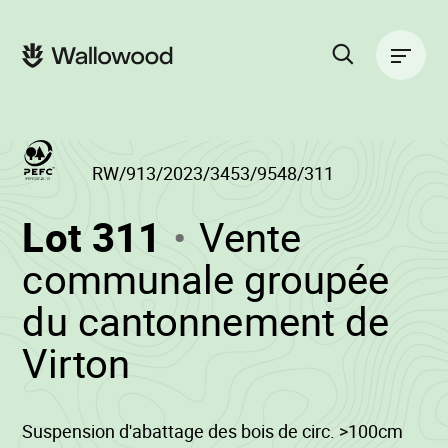
Passer
Passer
au
à
Navigation
contenu
la
principale
de
navigation
la
principale
page
Rechercher
sur
le
site
RW/913/2023/3453/9548/311
(RW/913/2023/
Lot 311
Vente
-
communale groupée
du cantonnement de
•
Virton
Wallowood
Suspension d'abattage des bois de circ. >100cm