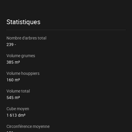
le
lot
Statistiques
Nombre d'arbres total
239
-
Volume grumes
385
m³
Volume houppiers
160
m³
Volume total
545
m³
Cube moyen
1 613
dm³
Circonférence moyenne