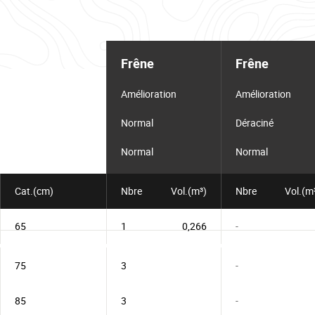
Tableau
d'informations
Frêne
Frêne
pour
le
lot
Amélioration
Amélioration
Normal
Déraciné
Normal
Normal
Cat.(cm)
Nbre
Vol.(m³)
Nbre
Vol.(m
65
1
0,266
-
75
3
-
85
3
-