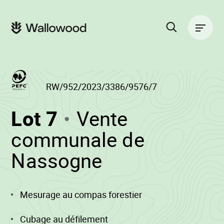
Passer
Passer
au
à
Navigation
contenu
la
principale
de
navigation
la
principale
page
Rechercher
sur
le
site
RW/952/2023/3386/9576/7
(RW/952/2023/33
Lot 7
Vente
-
communale de
•
Nassogne
Wallowood
Mesurage au compas forestier
Cubage au défilement