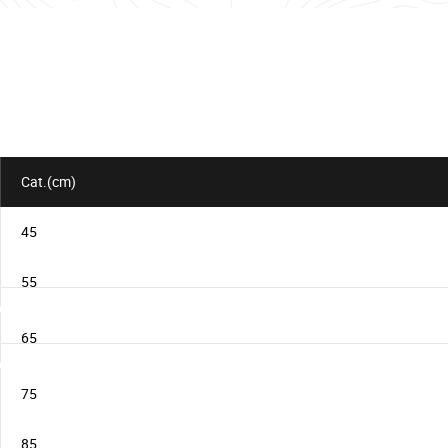
pour
le
lot
Cat.(cm)
45
55
65
75
85