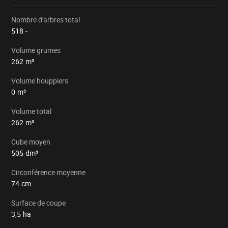
Nombre d'arbres total
518
-
Volume grumes
262
m³
Volume houppiers
0
m³
Volume total
262
m³
Cube moyen
505
dm³
Circonférence moyenne
74
cm
Surface de coupe
3,5
ha