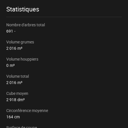
la régénération naturelle.
Statistiques
Arbres pointés à la peinture jaune.
Nombre d'arbres total
691
-
Volume grumes
2 016
m³
Volume houppiers
0
m³
Volume total
2 016
m³
Cube moyen
2 918
dm³
Circonférence moyenne
164
cm
Surface de coupe