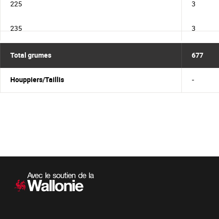
225
3
235
3
Total grumes
677
Houppiers/Taillis
-
Navigation
secondaire