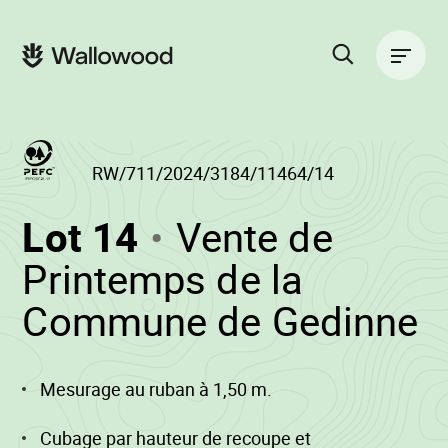
Passer
Passer
au
à
Navigation
contenu
la
principale
de
navigation
la
principale
page
Rechercher
sur
le
site
RW/711/2024/3184/11464/14
(RW/711/2024/3
Lot 14
Vente de
-
Printemps de la
•
Commune de Gedinne
W
Mesurage au ruban à 1,50 m.
Cubage par hauteur de recoupe et