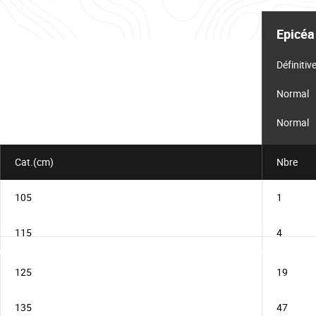
Tableau
d'informations
Epicéa
pour
le
lot
Définitiv
Normal
Normal
Cat.(cm)
Nbre
105
1
115
4
125
19
135
47