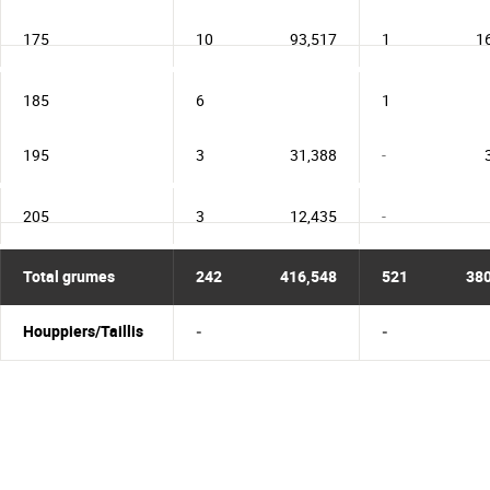
175
10
93,517
1
1
185
6
1
195
3
31,388
-
205
3
12,435
-
Total grumes
242
416,548
521
38
Houppiers/Taillis
-
-