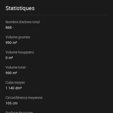
Statistiques
Nombre d'arbres total
868
-
Volume grumes
990
m³
Volume houppiers
0
m³
Volume total
990
m³
Cube moyen
1 140
dm³
Circonférence moyenne
105
cm
Surface de coupe