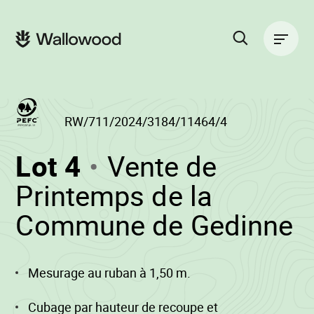
Passer
Passer
au
à
Navigation
contenu
la
principale
de
navigation
la
principale
page
Rechercher
sur
le
site
RW/711/2024/3184/11464/4
(RW/711/2024/31
Lot 4
Vente de
-
Printemps de la
•
Commune de Gedinne
W
Mesurage au ruban à 1,50 m.
Cubage par hauteur de recoupe et