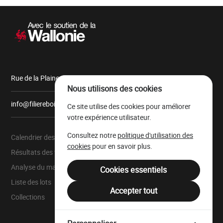
Navigation
secondaire
Rue de la Plaine, 9 6900 Marche-en-Famenne
Nous utilisons des cookies
info@filiereboiswallonie.be
Ce site utilise des cookies pour améliorer
votre expérience utilisateur.
Consultez notre
politique d'utilisation des
Calendrier des ventes
À propos
cookies
pour en savoir plus.
Résultats des ventes
Parc à grumes
Analyse du marché
Ressources légales
Cookies essentiels
Liste des lots
Mentions légales
Accepter tout
Collections
Filière Bois Wallonie