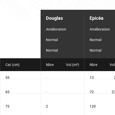
Tableau
d'informations
Douglas
Epicéa
pour
le
lot
Amélioration
Amélioration
Normal
Normal
Normal
Normal
Cat.(cm)
Nbre
Vol.(m³)
Nbre
Vol
55
-
13
65
-
72
2
75
2
120