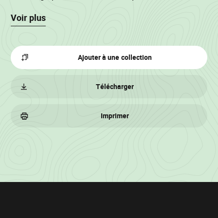
décroissance.
Voir plus
Ajouter à une collection
Télécharger
Imprimer
Informations
sur
le
lot