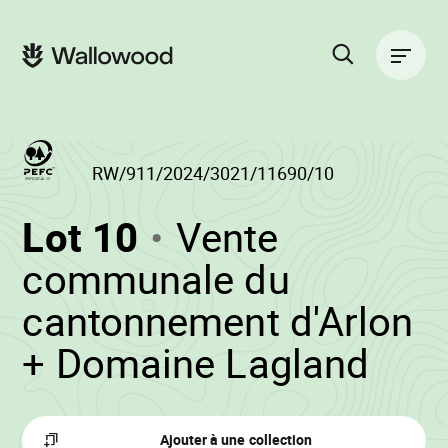
Passer
Passer
au
à
Navigation
contenu
la
principale
de
navigation
la
principale
page
Rechercher
sur
le
site
RW/911/2024/3021/11690/10
(RW/911/2024/3
Lot 10
Vente
-
communale du
cantonnement d'Arlon
•
+ Domaine Lagland
Wal
Ajouter à une collection