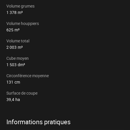
Volume grumes
1 378
m³
Volume houppiers
625
m³
Volume total
2 003
m³
Cube moyen
1 503
dm³
Circonférence moyenne
131
cm
Surface de coupe
39,4
ha
Informations pratiques