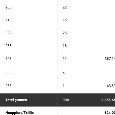
205
22
215
16
225
25
235
18
245
11
387,1
255
6
285
1
43,8
Total grumes
908
1 365,6
Houppiers/Taillis
-
624,0