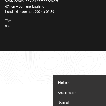
Vente communale du cantonnement
d'Arlon + Domaine Lagland
Lundi 16 septembre 2024 à 09:30
TVA
6 %
Tableau
d'informations
Hêtre
pour
le
lot
Amélioration
Normal