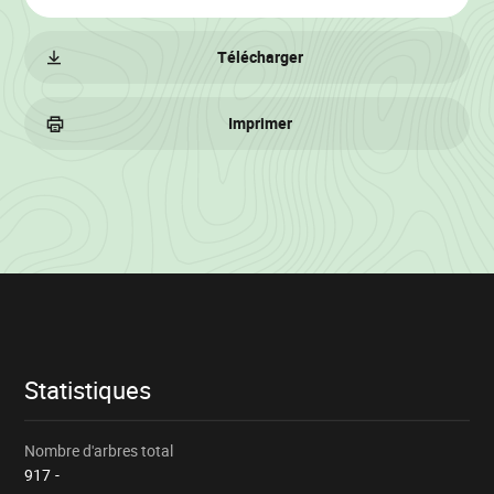
Télécharger
Imprimer
Informations
sur
le
lot
Statistiques
Nombre d'arbres total
917
-