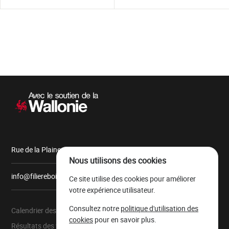
Navigation
secondaire
Rue de la Plaine, 9 6900 Marche-en-Famenne
Nous utilisons des cookies
info@filiereboiswallonie.be
Ce site utilise des cookies pour améliorer
votre expérience utilisateur.
Consultez notre
politique d'utilisation des
Calendrier des ventes
À propos
cookies
pour en savoir plus.
Résultats des ventes
Parc à grumes