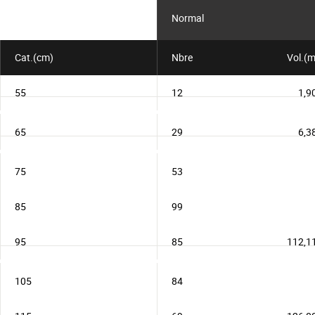
Normal
Cat.(cm)
Nbre
Vol.(m
55
12
1,9
65
29
6,3
75
53
85
99
95
85
112,1
105
84