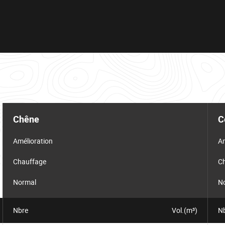
Chêne
C
Amélioration
Am
Chauffage
C
Normal
N
Nbre
Vol.(m³)
N