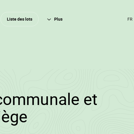
Ferm
Liste des lots
Plus
CH
DE
LA
(A
FR
/2024/1275/11706
communale et
•
iège
Wallowood