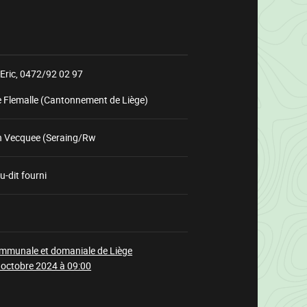
Eric,
0472/92 02 97
e Flemalle (Cantonnement de Liège)
on Vecquee (Seraing/Rw
u-dit fourni
Chargement
mmunale et domaniale de Liège
 octobre 2024 à 09:00