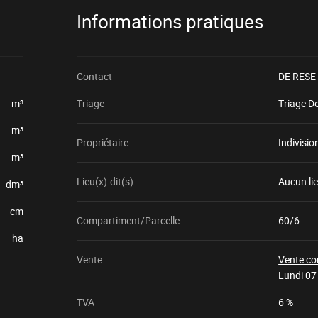
Informations pratiques
-
Contact
DE RESE 
m³
Triage
Triage D
m³
Propriétaire
Indivisi
m³
Lieu(x)-dit(s)
Aucun lie
dm³
cm
Compartiment/Parcelle
60/6
ha
Vente
Vente co
Lundi 07
TVA
6 %