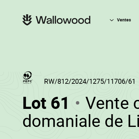
Passer
Passer
au
à
contenu
la
Navigation
de
navigation
principale
Ventes
la
principale
page
RW/812/2024/1275/11706/61
(RW/812
Lot 61
Vente 
-
domaniale de L