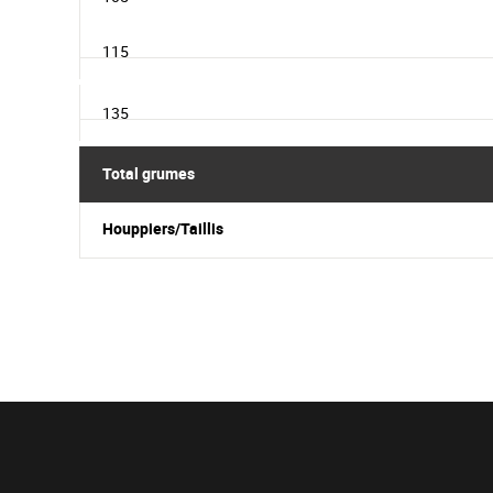
115
135
Total grumes
Houppiers/Taillis