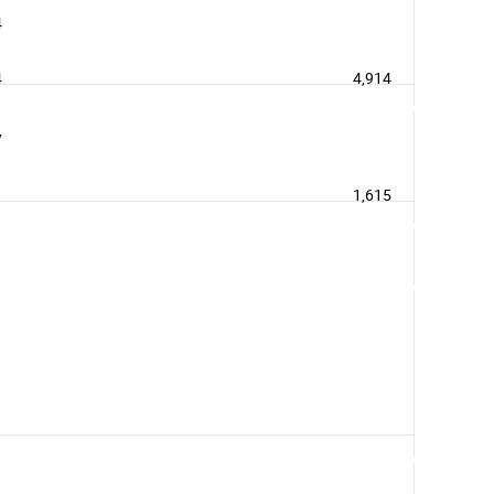
4
4
4,914
7
1,615