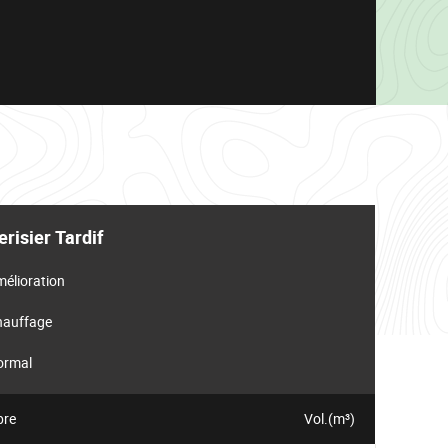
erisier Tardif
élioration
hauffage
ormal
bre
Vol.(m³)