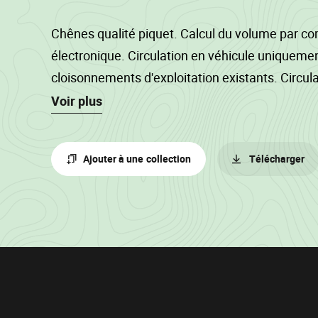
Chênes qualité piquet. Calcul du volume par c
électronique. Circulation en véhicule uniquemen
cloisonnements d'exploitation existants. Circul
interdite sur le chemin de terre lorsque le sol n'
Voir plus
L'abattage est suspendu du 1er avril au 30 juin. 
véhicule interdite dans la parcelle boisée. Les 
Ajouter à une collection
Télécharger
entasser à minimum trois mètres des chemins.
les puits de lumière. Les cerisiers tardifs sont 
sol.
Informations
sur
le
lot