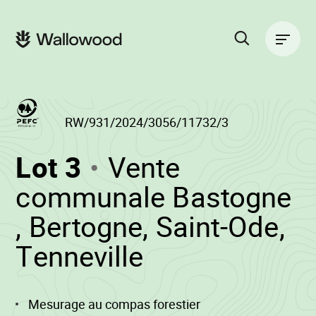
Passer
Passer
au
à
Navigation
contenu
la
principale
de
navigation
la
principale
page
Rechercher
sur
le
site
RW/931/2024/3056/11732/3
(RW/931/2024/30
Lot 3
Vente
-
communale Bastogne
, Bertogne, Saint-Ode,
•
Tenneville
Wallowood
Mesurage au compas forestier