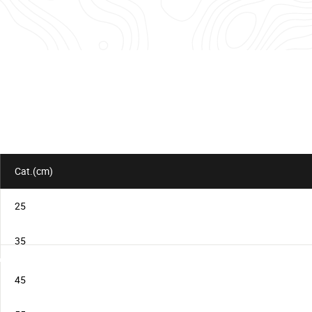
Tableau
d'informations
pour
le
lot
Cat.(cm)
25
35
45