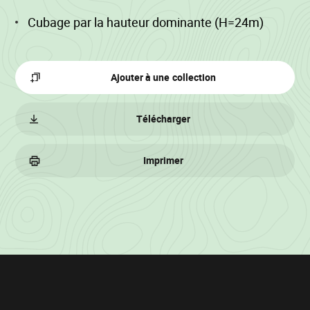
Cubage par la hauteur dominante (H=24m)
Ajouter à une collection
Télécharger
Imprimer
Informations
sur
le
lot