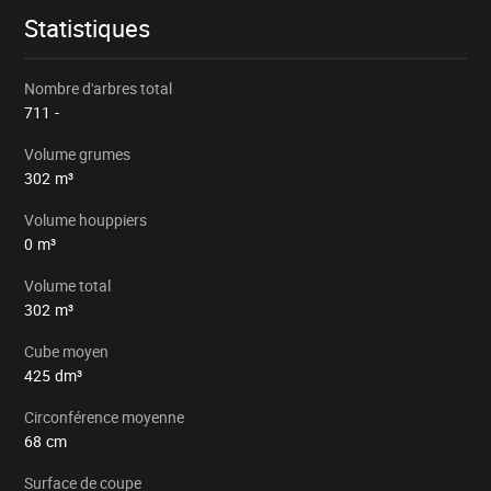
Statistiques
Nombre d'arbres total
711
-
Volume grumes
302
m³
Volume houppiers
0
m³
Volume total
302
m³
Cube moyen
425
dm³
Circonférence moyenne
68
cm
Surface de coupe