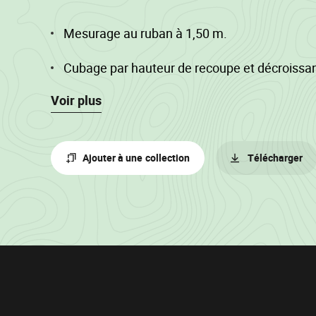
Mesurage au ruban à 1,50 m.
Cubage par hauteur de recoupe et décroissa
Voir plus
Parcelles 25 à 33 : peuplement cloisonné.
Ajouter à une collection
Télécharger
Informations
sur
le
lot