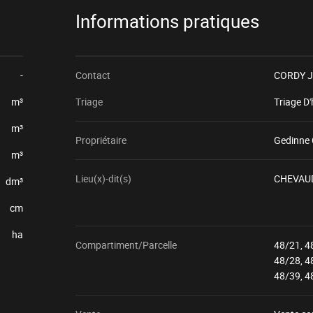
Informations pratiques
-
Contact
CORDY Je
m³
Triage
Triage D
m³
Propriétaire
Gedinne
m³
Lieu(x)-dit(s)
CHEVAU
dm³
cm
ha
Compartiment/Parcelle
48/21, 4
48/28, 4
48/39, 4