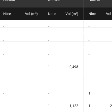
Nbre
Vol.(m³)
Nbre
Vol.(m³)
Nbre
Vol
-
-
-
-
-
-
-
-
-
-
1
0,498
-
-
-
-
-
-
1
-
1
1,122
1
2