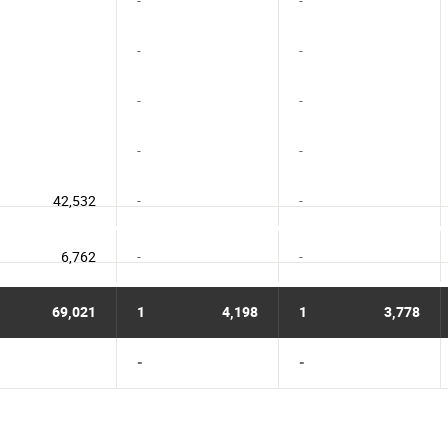
-
-
-
-
-
-
-
-
42,532
-
-
6,762
-
-
69,021
1
4,198
1
3,778
-
-