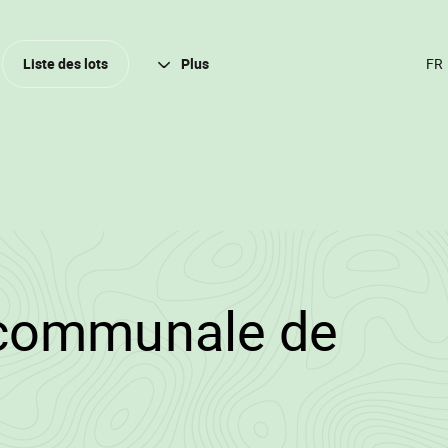
Ferm
Liste des lots
Plus
CH
DE
LA
(A
FR
/2024/3184/11736
communale de
ood