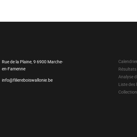
Calendrie
Rue de la Plaine, 9 6900 Marche-
en-Famenne
Résultats
Analyse 
info@filiereboiswallonie.be
Liste des 
Collectio