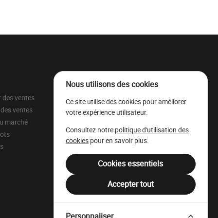
Nous utilisons des cookies
r des ventes
À propos
Ce site utilise des cookies pour améliorer
 des ventes
Parc à grumes
votre expérience utilisateur.
du marché
Ressources légales
Consultez notre
politique d'utilisation des
lots
Mentions légales
cookies
pour en savoir plus.
ns
Filière Bois Wallonie
Cookies essentiels
Accepter tout
Personnaliser