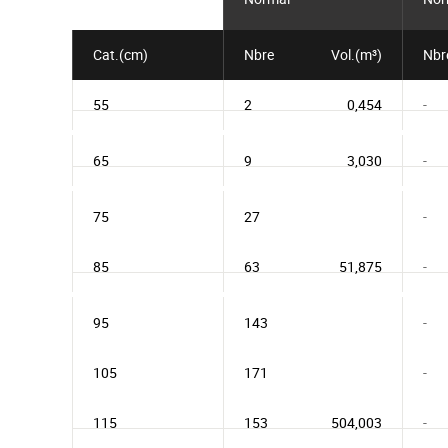
Cat.(cm)
Nbre
Vol.(m³)
Nbr
55
2
0,454
-
65
9
3,030
-
75
27
-
85
63
51,875
-
95
143
-
105
171
-
115
153
504,003
-