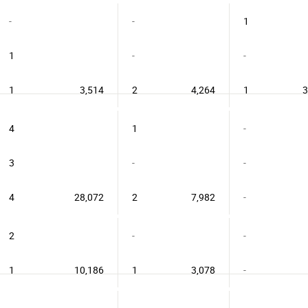
-
-
1
1
-
-
1
3,514
2
4,264
1
3
4
1
-
3
-
-
4
28,072
2
7,982
-
2
-
-
1
10,186
1
3,078
-