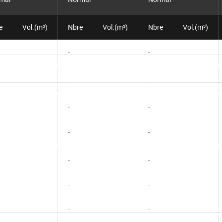
e
Vol.(m³)
Nbre
Vol.(m³)
Nbre
Vol.(m³)
-
-
-
-
-
-
-
-
-
-
-
-
-
-