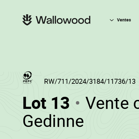
Passer
Passer
au
à
contenu
la
Navigation
de
navigation
principale
Ventes
la
principale
page
RW/711/2024/3184/11736/13
(RW/711
Lot 13
Vente 
-
•
Gedinne
Wallow