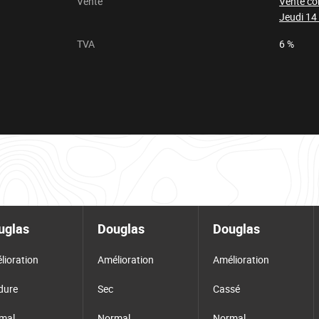
Vente
Vente c
Jeudi 14
TVA
6 %
uglas
Douglas
Douglas
lioration
Amélioration
Amélioration
dure
Sec
Cassé
mal
Normal
Normal