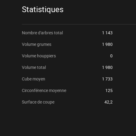
Statistiques
Nombre d'arbres total
1 143
Volume grumes
1 980
Volume houppiers
0
Volume total
1 980
Cube moyen
1 733
Circonférence moyenne
125
Surface de coupe
42,2