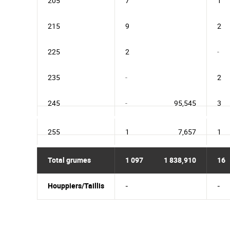
205
7
1
215
9
2
225
2
-
235
-
2
245
-
95,545
3
255
1
7,657
1
Total grumes
1 097
1 838,910
16
Houppiers/Taillis
-
-