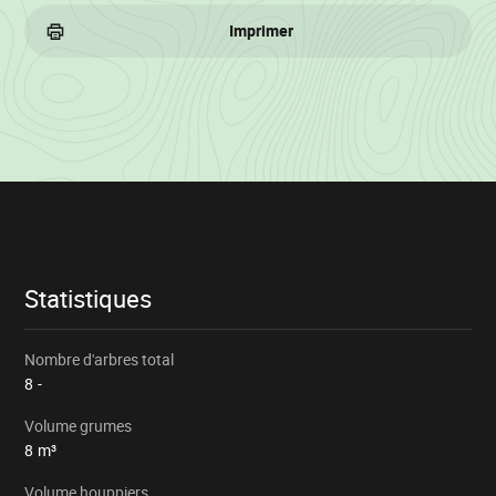
Imprimer
Informations
sur
le
lot
Statistiques
Nombre d'arbres total
8
-
Volume grumes
8
m³
Volume houppiers