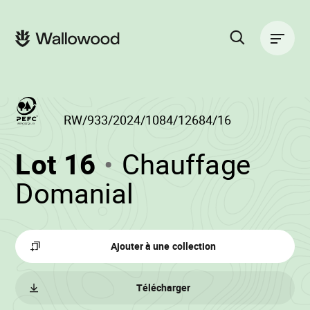
Passer
Passer
au
à
Navigation
contenu
la
principale
de
navigation
la
principale
page
Rechercher
sur
le
site
RW/933/2024/1084/12684/16
(RW/933/2024/1
Lot 16
Chauffage
-
•
Domanial
Wallowood
Ajouter à une collection
Télécharger