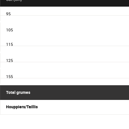
95
105
115
125
155
Total grumes
Houppiers/Taillis