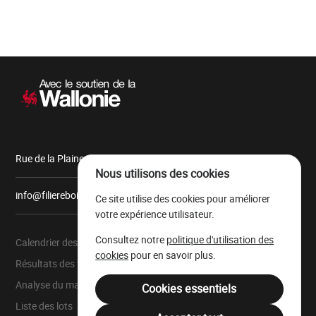
Navigation
secondaire
Rue de la Plaine, 9 6900 Marche-en-Famenne
Nous utilisons des cookies
info@filiereboiswallonie.be
Ce site utilise des cookies pour améliorer
votre expérience utilisateur.
Consultez notre
politique d'utilisation des
Calendrier des ventes
À propos
cookies
pour en savoir plus.
Résultats des ventes
Parc à grumes
Analyse du marché
Ressources légales
Cookies essentiels
Liste des lots
Mentions légales