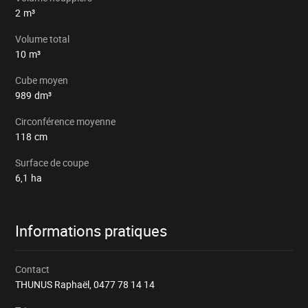
2
m³
Volume total
10
m³
Cube moyen
989
dm³
Circonférence moyenne
118
cm
Surface de coupe
6,1
ha
Informations pratiques
Contact
THUNUS Raphaël,
0477 78 14 14