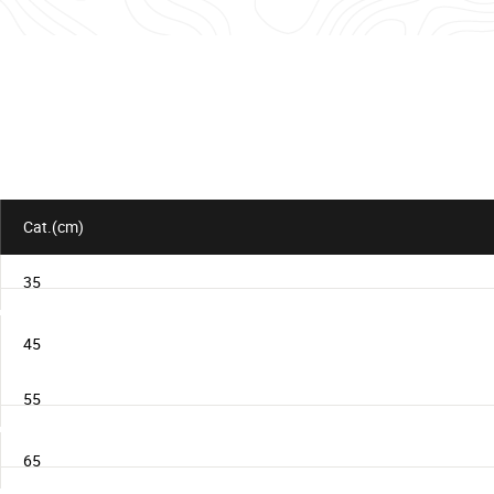
d'informations
pour
le
lot
Cat.(cm)
35
45
55
65