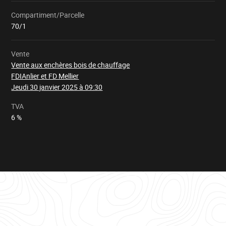
Compartiment/Parcelle
Chargement
70/1
Vente
Vente aux enchères bois de chauffage
FDIAnlier et FD Mellier
Jeudi 30 janvier 2025 à 09:30
TVA
6 %
Tableau