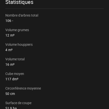
Statistiques
Nombre d'arbres total
106
-
Volume grumes
12
m³
Volume houppiers
4
m³
Volume total
16
m³
Cube moyen
117
dm³
Circonférence moyenne
50
cm
Surface de coupe
51,9
ha