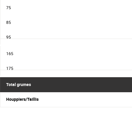
75
85
95
165
175
Total grumes
Houppiers/Taillis