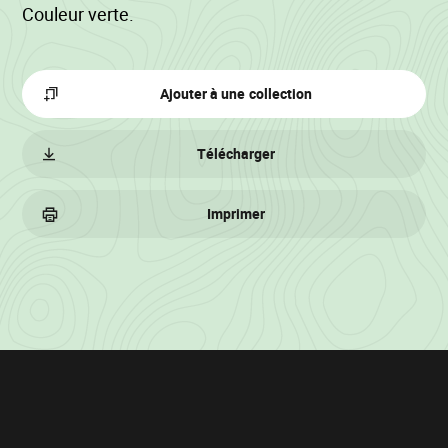
Couleur verte.
Ajouter à une collection
Télécharger
Imprimer
Informations
sur
le
lot