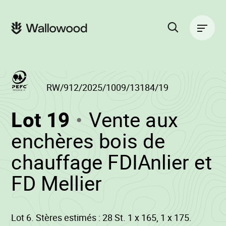
Passer
Passer
au
à
Navigation
contenu
la
principale
de
navigation
la
principale
page
Rechercher
sur
le
site
RW/912/2025/1009/13184/19
(RW/912/2025/1
Lot 19
Vente aux
-
enchères bois de
chauffage FDIAnlier et
•
FD Mellier
Wallowood
Lot 6. Stères estimés : 28 St. 1 x 165, 1 x 175.