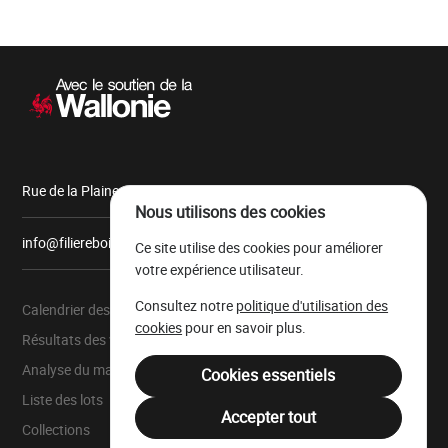
Navigation
secondaire
Rue de la Plaine, 9 6900 Marche-en-Famenne
Nous utilisons des cookies
info@filiereboiswallonie.be
Ce site utilise des cookies pour améliorer
votre expérience utilisateur.
Consultez notre
politique d'utilisation des
Calendrier des ventes
À propos
cookies
pour en savoir plus.
Résultats des ventes
Parc à grumes
Analyse du marché
Ressources légales
Cookies essentiels
Liste des lots
Mentions légales
Accepter tout
Collections
Filière Bois Wallonie