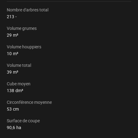
Nombre d'arbres total
213
-
Volume grumes
29
m³
Volume houppiers
10
m³
Volume total
39
m³
Cube moyen
138
dm³
Circonférence moyenne
53
cm
Surface de coupe
90,6
ha