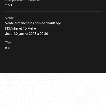
Chargement
27/1
Vente
Vente aux enchères bois de chauffage
FDIAnlier et FD Mellier
Jeudi 30 janvier 2025 à 09:30
TVA
6 %
Tableau
d'informations
pour