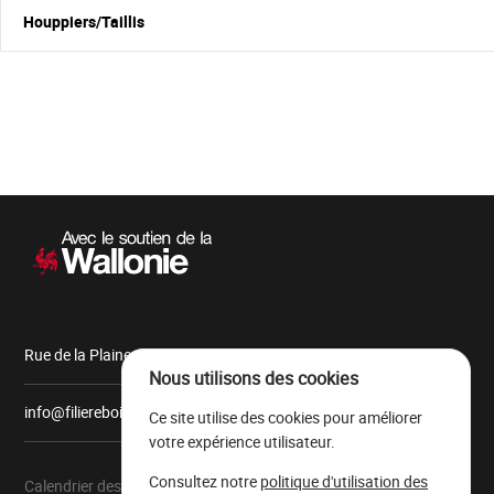
Houppiers/Taillis
Navigation
secondaire
Rue de la Plaine, 9 6900 Marche-en-Famenne
Nous utilisons des cookies
info@filiereboiswallonie.be
Ce site utilise des cookies pour améliorer
votre expérience utilisateur.
Consultez notre
politique d'utilisation des
Calendrier des ventes
À propos