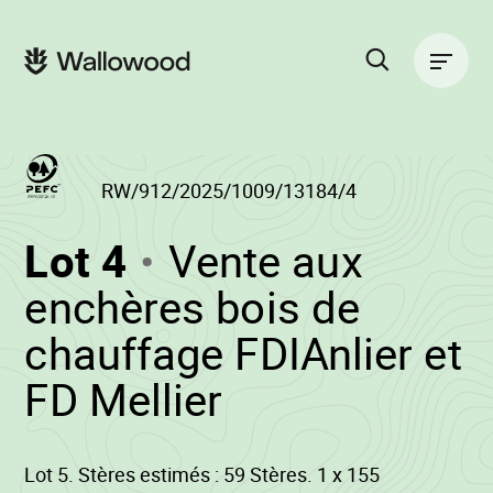
Passer
Passer
au
à
Navigation
contenu
la
principale
de
navigation
la
principale
page
Rechercher
sur
le
site
RW/912/2025/1009/13184/4
(RW/912/2025/10
Lot 4
Vente aux
-
enchères bois de
chauffage FDIAnlier et
•
FD Mellier
Wallowood
Lot 5. Stères estimés : 59 Stères. 1 x 155