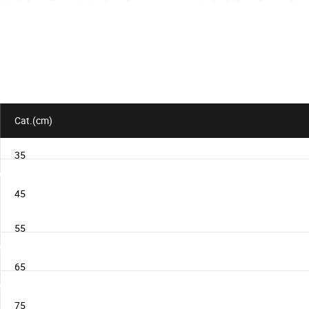
le
lot
Cat.(cm)
35
45
55
65
75