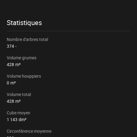
le
lot
Statistiques
Nombre d'arbres total
374
-
Volume grumes
428
m³
Volume houppiers
0
m³
Volume total
428
m³
Cube moyen
1 143
dm³
Circonférence moyenne