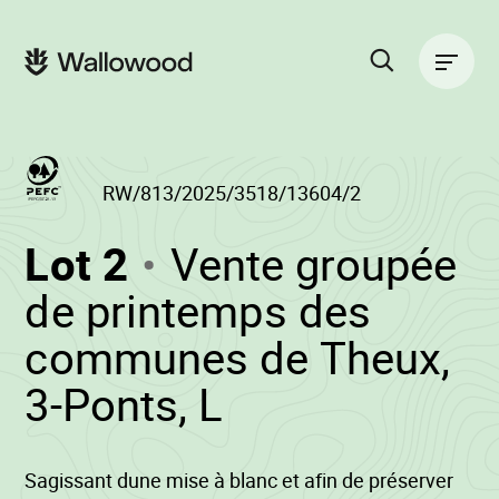
Passer
Passer
au
à
Navigation
contenu
la
principale
de
navigation
la
principale
page
Rechercher
sur
le
site
RW/813/2025/3518/13604/2
(RW/813/2025/35
Lot 2
Vente groupée
-
de printemps des
communes de Theux,
•
3-Ponts, L
Wallowood
Sagissant dune mise à blanc et afin de préserver