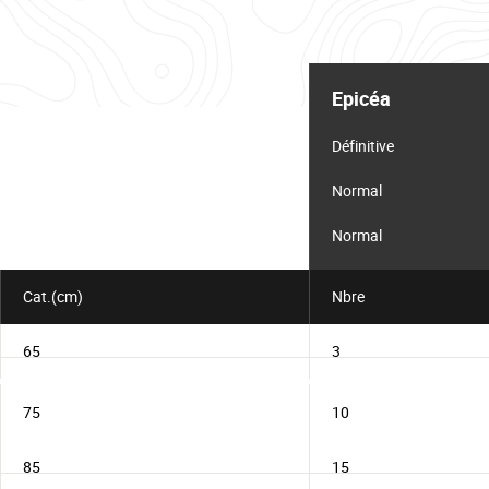
Tableau
d'informations
Epicéa
pour
le
lot
Définitive
Normal
Normal
Cat.(cm)
Nbre
65
3
75
10
85
15