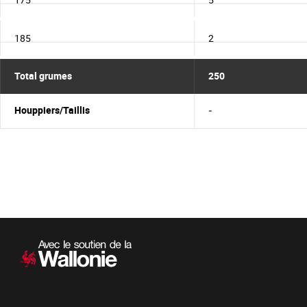
185
2
Total grumes
250
Houppiers/Taillis
-
Navigation
secondaire