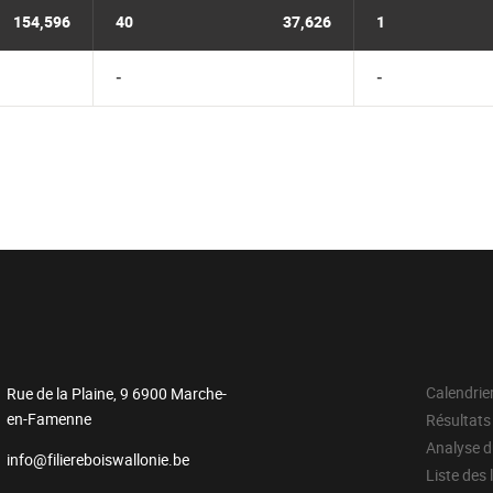
154,596
40
37,626
1
-
-
Calendrie
Rue de la Plaine, 9 6900 Marche-
en-Famenne
Résultats
Analyse 
info@filiereboiswallonie.be
Liste des 