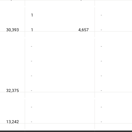
1
-
30,393
1
4,657
-
-
-
-
-
-
-
32,375
-
-
-
-
13,242
-
-