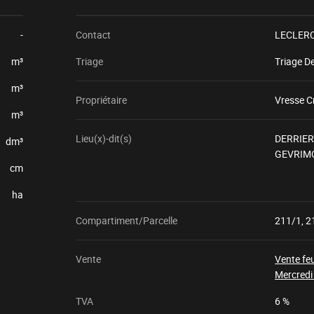
-
Contact
LECLERC
m³
Triage
Triage D
m³
Propriétaire
Vresse C
m³
Lieu(x)-dit(s)
DERRIE
dm³
GEVRIM
cm
ha
Compartiment/Parcelle
211/1, 2
Vente
Vente fe
Mercredi
TVA
6 %