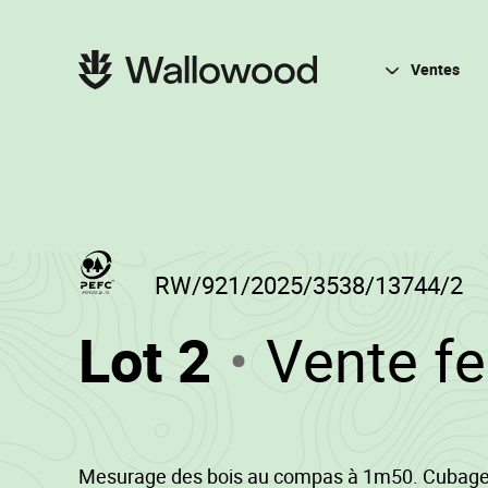
Passer
Passer
au
à
contenu
la
Navigation
de
navigation
principale
Ventes
la
principale
page
RW/921/2025/3538/13744/2
(RW/921/
Lot 2
Vente f
-
Mesurage des bois au compas à 1m50. Cubage 