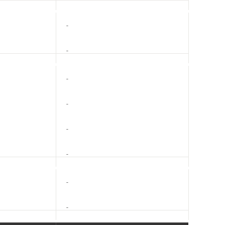
-
-
-
-
-
-
-
-