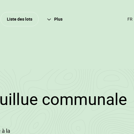
Ferm
Liste des lots
Plus
CH
DE
LA
(A
FR
2025/3538/13744/
•
euillue communale
à la