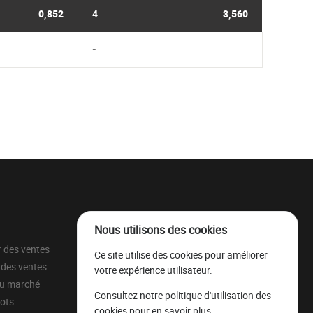
0,852
4
3,560
-
Nous utilisons des cookies
r des ventes
À propos
Ce site utilise des cookies pour améliorer
 des ventes
Parc à grumes
votre expérience utilisateur.
du marché
Ressources légales
Consultez notre
politique d'utilisation des
lots
Mentions légales
cookies
pour en savoir plus.