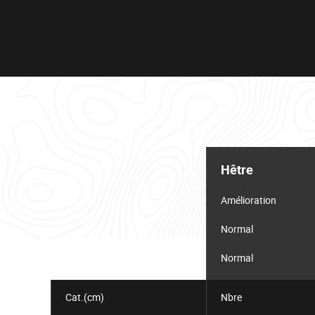
Tableau
d'informations
Hêtre
pour
le
lot
Amélioration
Normal
Normal
Cat.(cm)
Nbre