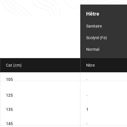
Tableau
d'informations
Hêtre
pour
le
lot
Sanitaire
Scolyté (Fe)
Normal
Cat.(cm)
Nbre
105
-
125
-
135
1
145
-