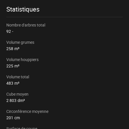
Statistiques
Nombre d'arbres total
92
-
Volume grumes
258
m³
Volume houppiers
225
m³
Volume total
483
m³
Cube moyen
2 803
dm³
Circonférence moyenne
201
cm
Surface de coupe