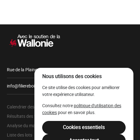
Navigation
secondaire
Rue de la Plaine, 9 6900 Marche-en-Famenne
Nous utilisons des cookies
info@filiereboiswallonie.be
Ce site utilise des cookies pour améliorer
votre expérience utilisateur.
Consultez notre
politique d'utilisation des
Calendrier des ventes
À propos
cookies
pour en savoir plus.
Résultats des ventes
Parc à grumes
Analyse du marché
Ressources légales
Cookies essentiels
Liste des lots
Mentions légales