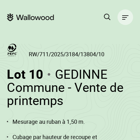
Passer
Passer
au
à
Navigation
contenu
la
principale
de
navigation
la
principale
page
Rechercher
sur
le
site
RW/711/2025/3184/13804/10
(RW/711/2025/3
Lot 10
GEDINNE
-
Commune - Vente de
•
printemps
Wallowood
Mesurage au ruban à 1,50 m.
Cubage par hauteur de recoupe et