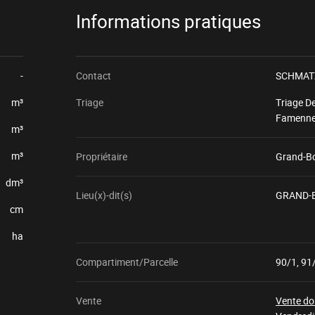
Informations pratiques
-
Contact
SCHMATZ
m³
Triage
Triage D
Famenne
m³
m³
Propriétaire
Grand-B
dm³
Lieu(x)-dit(s)
GRAND-
cm
ha
Compartiment/Parcelle
90/1, 91
Vente
Vente do