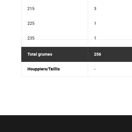
215
3
225
1
235
1
Total grumes
256
Houppiers/Taillis
-