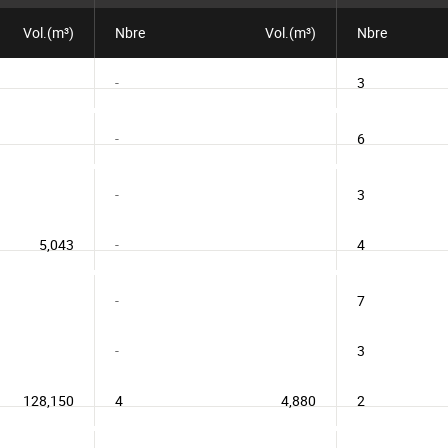
Vol.(m³)
Nbre
Vol.(m³)
Nbre
-
3
-
6
-
3
5,043
-
4
-
7
-
3
128,150
4
4,880
2