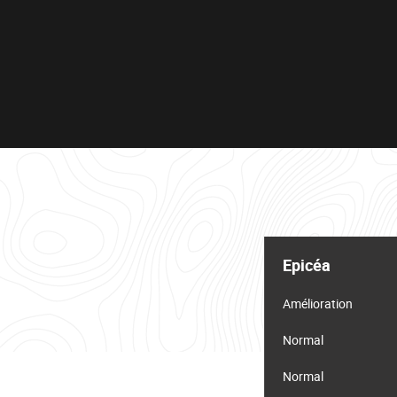
Tableau
d'informations
Epicéa
pour
le
lot
Amélioration
Normal
Normal