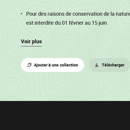
Pour des raisons de conservation de la nature,
est interdite du 01 février au 15 juin.
Mesure au compas électronique, cubage
Voir plus
hauteur/décroissance, double flashe pour le
La circulation des engins d'exploitation se f
Ajouter à une collection
Télécharger
sur les cloisonnements (écartement 40m) sur
(sauf ébranchage manuel).
Captage : zone de prévention éloignée IIb SWDE
du Code de l'Eau, Art. R.168...).
Informations
sur
le
lot