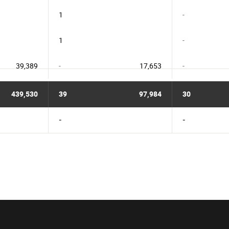
1
-
1
-
39,389
-
17,653
-
439,530
39
97,984
30
-
-