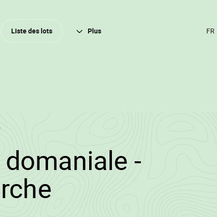
Ferm
Liste des lots
Plus
CH
DE
LA
(A
FR
6
2/2025/1084/1436
 domaniale -
•
arche
Wallowood