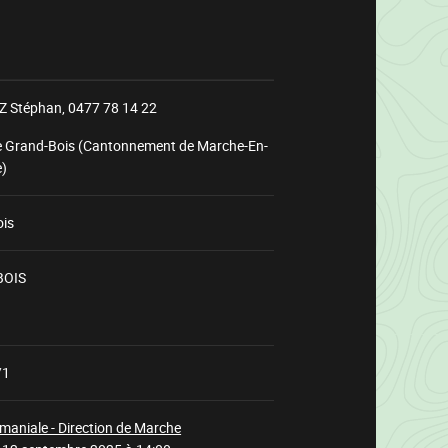
 Stéphan,
0477 78 14 22
e Grand-Bois (Cantonnement de Marche-En-
)
ois
BOIS
Chargement
/1
maniale - Direction de Marche