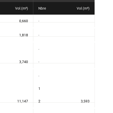
Vol.(m³)
Nbre
Vol.(m³)
0,660
-
1,818
-
-
3,740
-
-
1
11,147
2
3,593