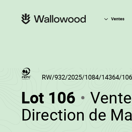
Passer
Passer
au
à
contenu
la
Navigation
de
navigation
principale
Ventes
la
principale
page
RW/932/2025/1084/14364/10
(RW/93
Lot 106
Vente
-
Direction de M