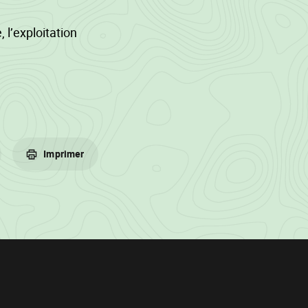
 l’exploitation
s bordures
era exclusivement
Imprimer
 lit de branches
 (cfr. Livre II