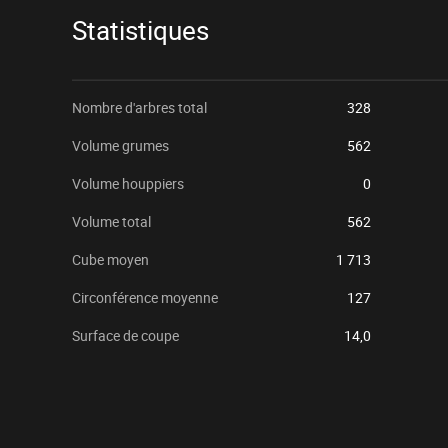
Statistiques
Nombre d'arbres total
328
Volume grumes
562
Volume houppiers
0
Volume total
562
Cube moyen
1 713
Circonférence moyenne
127
Surface de coupe
14,0