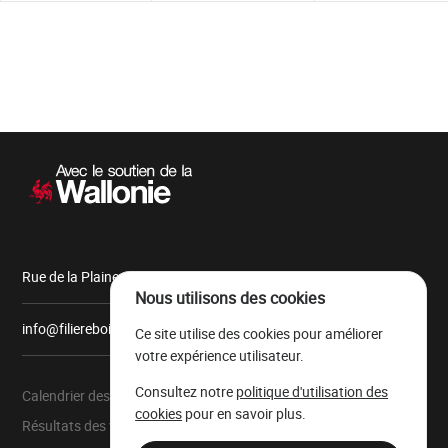
Navigation
secondaire
Rue de la Plaine, 9 6900 Marche-en-Famenne
Nous utilisons des cookies
info@filiereboiswallonie.be
Ce site utilise des cookies pour améliorer
votre expérience utilisateur.
Consultez notre
politique d'utilisation des
Calendrier des ventes
À propos
cookies
pour en savoir plus.
Résultats des ventes
Parc à grumes