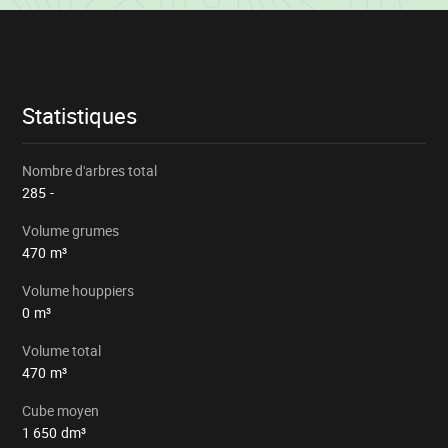
Informations
sur
le
lot
Statistiques
Nombre d'arbres total
285
-
Volume grumes
470
m³
Volume houppiers
0
m³
Volume total
470
m³
Cube moyen
1 650
dm³