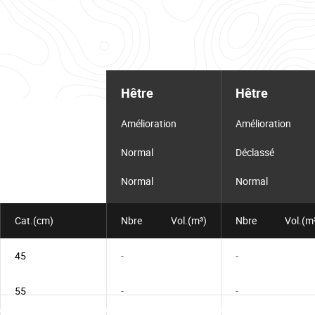
Tableau
d'informations
Hêtre
Hêtre
pour
le
lot
Amélioration
Amélioration
Normal
Déclassé
Normal
Normal
Cat.(cm)
Nbre
Vol.(m³)
Nbre
Vol.(m
45
-
-
55
-
-