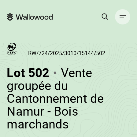
Passer
Passer
au
à
Navigation
contenu
la
principale
de
navigation
la
principale
page
Rechercher
sur
le
site
RW/724/2025/3010/15144/502
(RW/724/2025/
Lot 502
Vente
-
groupée du
Cantonnement de
Namur - Bois
•
marchands
Wallowood