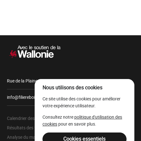
Navigation
secondaire
Rue de la Plaine, 9 6900 Marche-en-Famenne
Nous utilisons des cookies
info@filiereboiswallonie.be
Ce site utilise des cookies pour améliorer
votre expérience utilisateur.
Consultez notre
politique d'utilisation des
Calendrier des ventes
À propos
cookies
pour en savoir plus.
Résultats des ventes
Parc à grumes
Analyse du marché
Ressources légales
Cookies essentiels