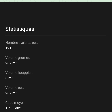
Informations
sur
le
lot
Statistiques
Nombre d'arbres total
121
-
Volume grumes
207
m³
Volume houppiers
0
m³
Volume total
207
m³
Cube moyen
1 711
dm³