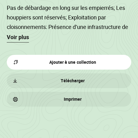
Pas de débardage en long sur les empierrés; Les
houppiers sont réservés; Exploitation par
cloisonnements; Présence d’une infrastructure de
type clôture d’autoroute SPW-Mi en bordure de la
Voir plus
coupe; Aucun rémanent d’exploitation ne pourra
se trouver sur les chemins et coupe-feux; Bois
Ajouter à une collection
Pirquin : les bois présents autour de la plantation
de hêtres sont à câbler afin de préserver celle-ci;
Télécharger
Bois d'Hé : Les bois numérotés 12 et 13 sont à
câbler; Calcul volume : Hrec défilement.
Imprimer