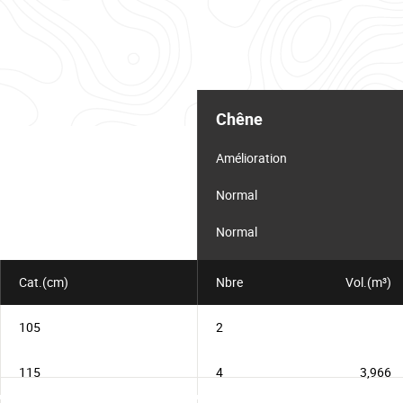
Tableau
d'informations
Chêne
pour
le
lot
Amélioration
Normal
Normal
Cat.(cm)
Nbre
Vol.(m³)
105
2
115
4
3,966