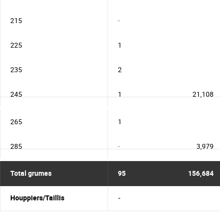
215
-
225
1
235
2
245
1
21,108
265
1
285
-
3,979
Total grumes
95
156,684
Houppiers/Taillis
-