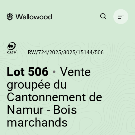
Passer
Passer
au
à
Navigation
contenu
la
principale
de
navigation
la
principale
page
Rechercher
sur
le
site
RW/724/2025/3025/15144/506
(RW/724/2025/
Lot 506
Vente
-
groupée du
Cantonnement de
Namur - Bois
•
marchands
Wallowood